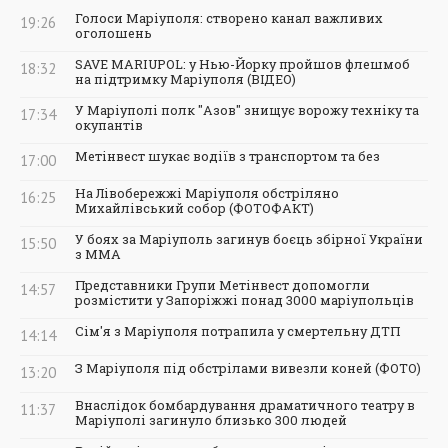
Голоси Маріуполя: створено канал важливих
19:26
оголошень
SAVE MARIUPOL: у Нью-Йорку пройшов флешмоб
18:32
на підтримку Маріуполя (ВІДЕО)
У Маріуполі полк "Азов" знищує ворожу техніку та
17:34
окупантів
Метінвест шукає водіїв з транспортом та без
17:00
На Лівобережжі Маріуполя обстріляно
16:25
Михайлівський собор (ФОТОФАКТ)
У боях за Маріуполь загинув боєць збірної України
15:50
з ММА
Представники Групи Метінвест допомогли
14:57
розмістити у Запоріжжі понад 3000 маріупольців
Сім'я з Маріуполя потрапила у смертельну ДТП
14:14
З Маріуполя під обстрілами вивезли коней (ФОТО)
13:20
Внаслідок бомбардування драматичного театру в
11:37
Маріуполі загинуло близько 300 людей