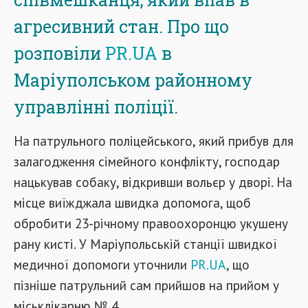
агресивний стан. Про що
розповіли
PR.UA
в
Маріуполськом районному
управлінні поліції.
На патрульного поліцейського, який прибув для
залагодження сімейного конфлікту, господар
нацькував собаку, відкривши вольєр у дворі. На
місце виїжджала швидка допомога, щоб
обробити 23-річному правоохоронцю укушену
рану кисті. У Маріупольській станції швидкої
медичної допомоги уточнили
PR.UA
, що
пізніше патрульний сам прийшов на прийом у
міськлікарню № 4.