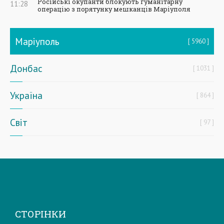
Російські окупанти блокують гуманітарну
11:28
операцію з порятунку мешканців Маріуполя
Маріуполь
5960
Донбас
1031
Україна
864
Світ
97
СТОРІНКИ