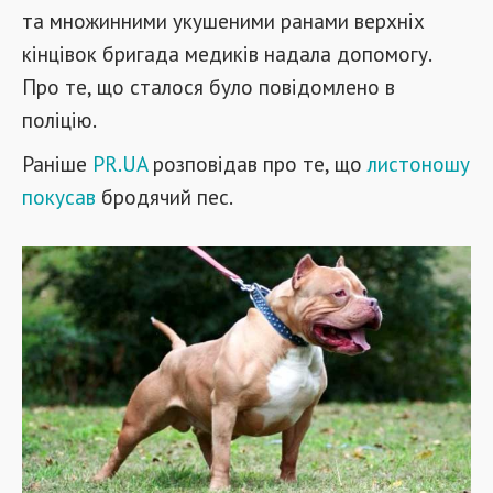
та множинними укушеними ранами верхніх
кінцівок бригада медиків надала допомогу.
Про те, що сталося було повідомлено в
поліцію.
Раніше
PR.UA
розповідав про те, що
листоношу
покусав
бродячий пес.