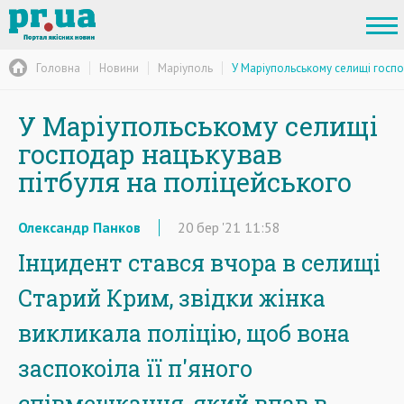
Головна
Новини
Маріуполь
У Маріупольському селищі госпо
У Маріупольському селищі
господар нацькував
пітбуля на поліцейського
Олександр Панков
20
бер
'21
11:58
Інцидент стався вчора в селищі
Старий Крим, звідки жінка
викликала поліцію, щоб вона
заспокоіла її п'яного
співмешканця, який впав в