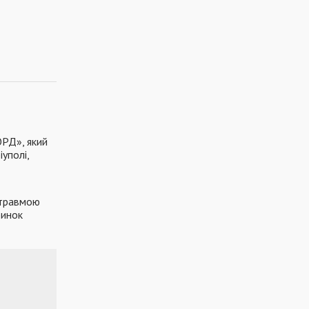
ОРД», який
уполі,
 травмою
ринок