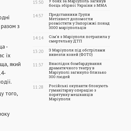
У боях за Маріуполь загинув
15:50
боєць збірної України з ММА
Представники Групи
14:57
одні
Метінвест допомогли
розмістити у Запоріжжі понад
 разом з
3000 маріупольців
Сім'я з Маріуполя потрапила у
14:14
смертельну ДТП
а -
З Маріуполя під обстрілами
13:20
ас їх
вивезли коней (ФОТО)
ща, який
Внаслідок бомбардування
11:37
драматичного театру в
14-
Маріуполі загинуло близько
300 людей
одії.
Російські окупанти блокують
11:28
гуманітарну операцію з
у того,
порятунку мешканців
Маріуполя
року