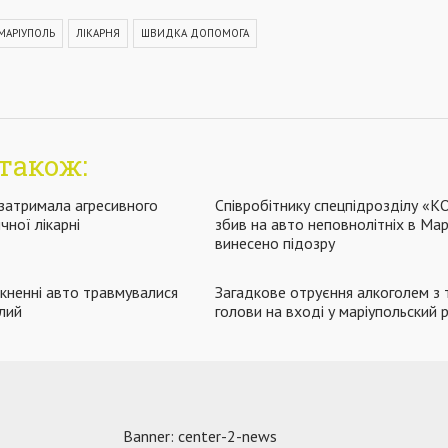
МАРІУПОЛЬ
ЛІКАРНЯ
ШВИДКА ДОПОМОГА
також:
 затримала агресивного
Співробітнику спецпідрозділу «К
чної лікарні
збив на авто неповнолітніх в Марі
винесено підозру
ткненні авто травмувалися
Загадкове отруєння алкоголем з
слий
голови на вході у маріупольский 