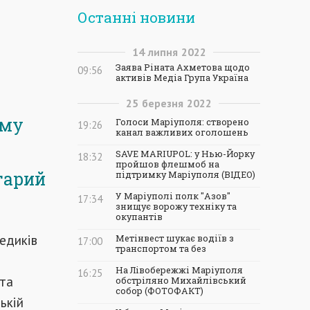
Останні новини
14
липня
2022
Заява Ріната Ахметова щодо
09:56
активів Медіа Група Україна
25
березня
2022
ому
Голоси Маріуполя: створено
19:26
канал важливих оголошень
SAVE MARIUPOL: у Нью-Йорку
18:32
пройшов флешмоб на
тарий
підтримку Маріуполя (ВІДЕО)
У Маріуполі полк "Азов"
17:34
знищує ворожу техніку та
окупантів
едиків
Метінвест шукає водіїв з
17:00
транспортом та без
На Лівобережжі Маріуполя
16:25
ита
обстріляно Михайлівський
собор (ФОТОФАКТ)
ькій