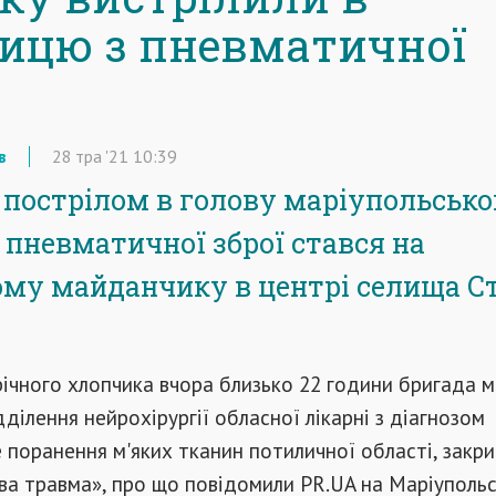
ицю з пневматичної
в
28
тра
'21
10:39
 пострілом в голову маріупольськ
з пневматичної зброї стався на
му майданчику в центрі селища С
ічного хлопчика вчора близько 22 години бригада м
дділення нейрохірургії обласної лікарні з діагнозом
поранення м'яких тканин потиличної області, закр
а травма», про що повідомили PR.UA на Маріупольс