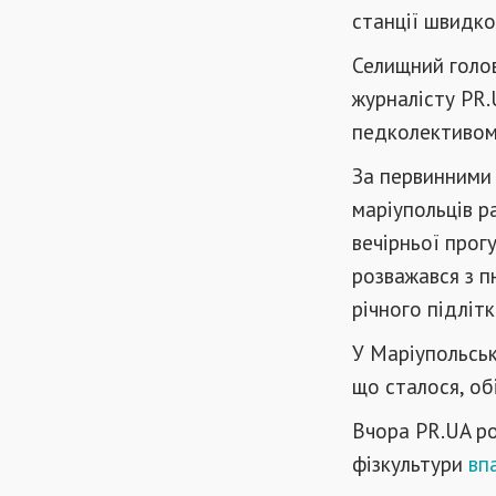
станції швидко
Селищний голо
журналісту PR.
педколективом
За первинними 
маріупольців ра
вечірньої прог
розважався з п
річного підлітк
У Маріупольськ
що сталося, об
Вчора PR.UA роз
фізкультури
вп