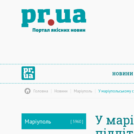
НОВИНИ
Головна
Новини
Маріуполь
У маріупольському с
У мар
Маріуполь
5960
підлі