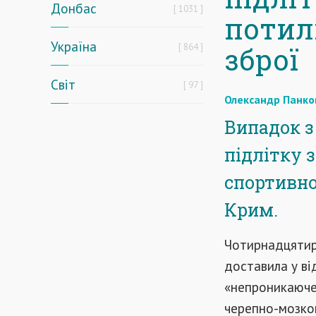
Донбас
1031
потил
Україна
864
зброї
Світ
97
Олександр Панко
Випадок з
підлітку 
спортивно
Крим.
Чотирнадцятир
доставила у ві
«непроникаюче 
черепно-мозков