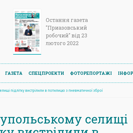
Остання газета
"Приазовський
робочий" від 23
лютого 2022
ГАЗЕТА
СПЕЦПРОЕКТИ
ФОТОРЕПОРТАЖІ
ІНФОР
елищі підлітку вистрілили в потилицю з пневматичної зброї
іупольському селищі
тку вистрілили в