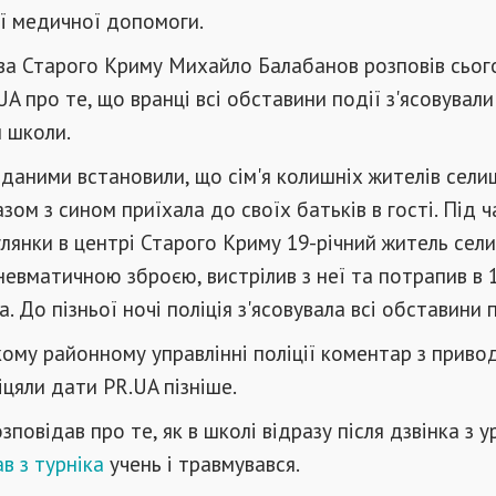
ї медичної допомоги.
ва Старого Криму Михайло Балабанов розповів сьог
UA про те, що вранці всі обставини події з'ясовували
 школи.
даними встановили, що сім'я колишніх жителів селищ
зом з сином приїхала до своїх батьків в гості. Під ч
улянки в центрі Старого Криму 19-річний житель сели
невматичною зброєю, вистрілив з неї та потрапив в 
а. До пізньої ночі поліція з'ясовувала всі обставини п
ому районному управлінні поліції коментар з привод
іцяли дати PR.UA пізніше.
повідав про те, як в школі відразу після дзвінка з у
ав з турніка
учень і травмувався.