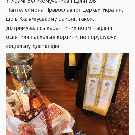
У Храмі Великомученика і Цілителя
Пантелеймона Православної Церкви України,
що в Кальміуському районі, також
дотримувались карантиних норм – віряни
освятили пасхальні корзини, не порушуючи
соціальну дистанцію.