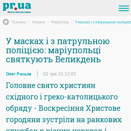
Головна
Новини
Маріуполь
У масках і з патрульною поліціє
У масках і з патрульною
поліцією: маріупольці
святкують Великдень
Олег Рисьєв
02
тра
'21
12:03
Головне свято християн
східного і греко-католицького
обряду - Воскресіння Христове
городяни зустріли на ранкових
службах в різних церквах і