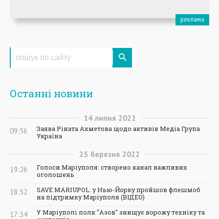
Останні новини
14
липня
2022
Заява Ріната Ахметова щодо активів Медіа Група
09:56
Україна
25
березня
2022
Голоси Маріуполя: створено канал важливих
19:26
оголошень
SAVE MARIUPOL: у Нью-Йорку пройшов флешмоб
18:32
на підтримку Маріуполя (ВІДЕО)
У Маріуполі полк "Азов" знищує ворожу техніку та
17:34