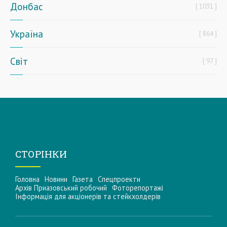
Донбас
1031
Україна
864
Світ
97
СТОРІНКИ
Головна
Новини
Газета
Спецпроекти
Архів Приазовський робочий
Фоторепортажі
Інформацiя для акцiонерiв та стейкхолдерiв