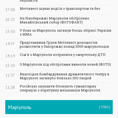
окупантів
Метінвест шукає водіїв з транспортом та без
17:00
На Лівобережжі Маріуполя обстріляно
16:25
Михайлівський собор (ФОТОФАКТ)
У боях за Маріуполь загинув боєць збірної України
15:50
з ММА
Представники Групи Метінвест допомогли
14:57
розмістити у Запоріжжі понад 3000 маріупольців
Сім'я з Маріуполя потрапила у смертельну ДТП
14:14
З Маріуполя під обстрілами вивезли коней (ФОТО)
13:20
Внаслідок бомбардування драматичного театру в
11:37
Маріуполі загинуло близько 300 людей
Російські окупанти блокують гуманітарну
11:28
операцію з порятунку мешканців Маріуполя
Маріуполь
5960