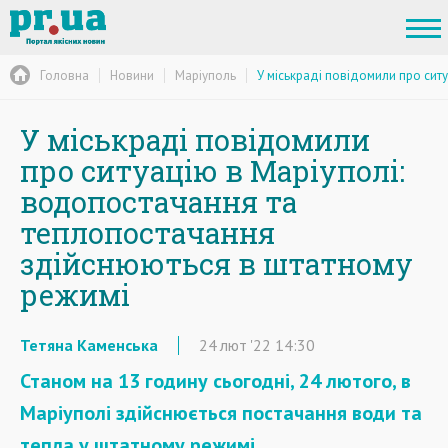
Головна
Новини
Маріуполь
У міськраді повідомили про сит
У міськраді повідомили
про ситуацію в Маріуполі:
водопостачання та
теплопостачання
здійснюються в штатному
режимі
Тетяна Каменська
24
лют
'22
14:30
Станом на 13 годину сьогодні, 24 лютого, в
Маріуполі здійснюється постачання води та
тепла у штатному режимі.