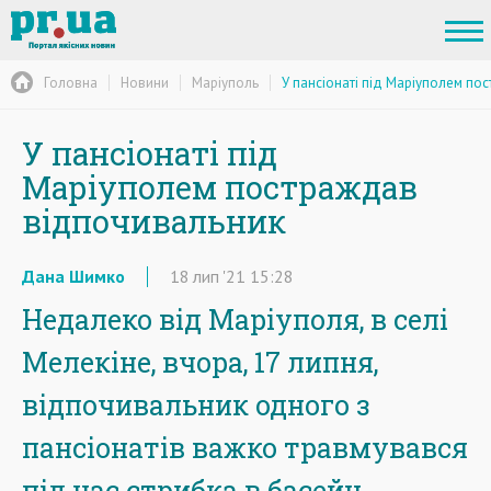
Головна
Новини
Маріуполь
У пансіонаті під Маріуполем п
У пансіонаті під
Маріуполем постраждав
відпочивальник
Дана Шимко
18
лип
'21
15:28
Недалеко від Маріуполя, в селі
Мелекіне, вчора, 17 липня,
відпочивальник одного з
пансіонатів важко травмувався
під час стрибка в басейн.