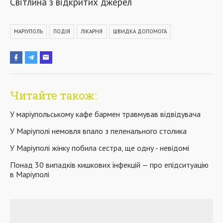
Світлина з відкритих джерел
МАРІУПОЛЬ
ПОДІЯ
ЛІКАРНЯ
ШВИДКА ДОПОМОГА
Читайте також:
У маріупольському кафе бармен травмував відвідувача
У Маріуполі немовля впало з пеленального столика
У Маріуполі жінку побила сестра, ще одну - невідомі
Понад 30 випадків кишкових інфекцій — про епідситуацію
в Маріуполі