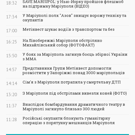
SAVE MARIUPOL: у Нью-Йорку пройшов флешмоб
18:32
на підтримку Маріуполя (ВІДЕО)
У Маріуполі полк "Азов" знищує ворожу техніку та
17:34
окупантів
Метінвест шукає водіїв з транспортом та без
17:00
На Лівобережжі Маріуполя обстріляно
16:25
Михайлівський собор (ФОТОФАКТ)
У боях за Маріуполь загинув боєць збірної України
15:50
з ММА
Представники Групи Метінвест допомогли
14:57
розмістити у Запоріжжі понад 3000 маріупольців
Сім'я з Маріуполя потрапила у смертельну ДТП
14:14
З Маріуполя під обстрілами вивезли коней (ФОТО)
13:20
Внаслідок бомбардування драматичного театру в
11:37
Маріуполі загинуло близько 300 людей
Російські окупанти блокують гуманітарну
11:28
операцію з порятунку мешканців Маріуполя