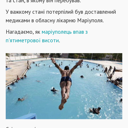
та стан, в якому він перебував.
У важкому стані потерпілий був доставлений
медиками в обласну лікарню Маріуполя.
Нагадаємо, як
маріуполець впав з
п'ятиметрової висоти
.