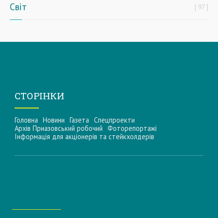
Світ
97
СТОРІНКИ
Головна
Новини
Газета
Спецпроекти
Архів Приазовський робочий
Фоторепортажі
Інформацiя для акцiонерiв та стейкхолдерiв