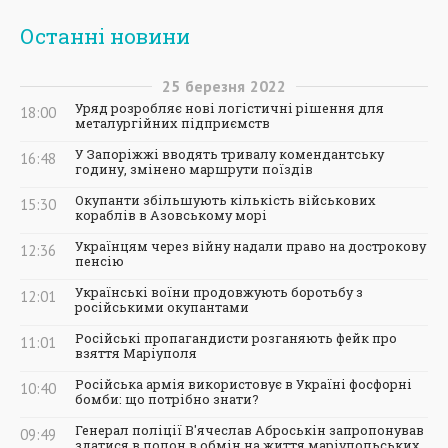
Останні новини
25
березня
2022
Уряд розробляє нові логістичні рішення для
18:00
металургійних підприємств
У Запоріжжі вводять тривалу комендантську
16:48
годину, змінено маршрути поїздів
Окупанти збільшують кількість військових
15:30
кораблів в Азовському морі
Українцям через війну надали право на дострокову
12:36
пенсію
Українські воїни продовжують боротьбу з
12:01
російськими окупантами
Російські пропагандисти розганяють фейк про
11:01
взяття Маріуполя
Російська армія використовує в Україні фосфорні
10:40
бомби: що потрібно знати?
Генерал поліції В'ячеслав Аброськін запропонував
09:49
здатися в полон в обмін на життя маріупольських