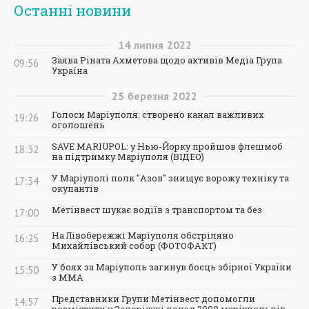
Останні новини
14
липня
2022
Заява Ріната Ахметова щодо активів Медіа Група
09:56
Україна
25
березня
2022
Голоси Маріуполя: створено канал важливих
19:26
оголошень
SAVE MARIUPOL: у Нью-Йорку пройшов флешмоб
18:32
на підтримку Маріуполя (ВІДЕО)
У Маріуполі полк "Азов" знищує ворожу техніку та
17:34
окупантів
Метінвест шукає водіїв з транспортом та без
17:00
На Лівобережжі Маріуполя обстріляно
16:25
Михайлівський собор (ФОТОФАКТ)
У боях за Маріуполь загинув боєць збірної України
15:50
з ММА
Представники Групи Метінвест допомогли
14:57
розмістити у Запоріжжі понад 3000 маріупольців