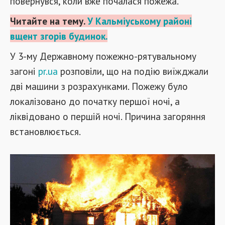
повернувся, коли вже почалася пожежа.
Читайте на тему.
У Кальміуському районі
вщент згорів будинок.
У 3-му Державному пожежно-рятувальному
загоні
pr.ua
розповіли, що на подію виїжджали
дві машини з розрахунками. Пожежу було
локалізовано до початку першої ночі, а
ліквідовано о першій ночі. Причина загоряння
встановлюєт
ься.