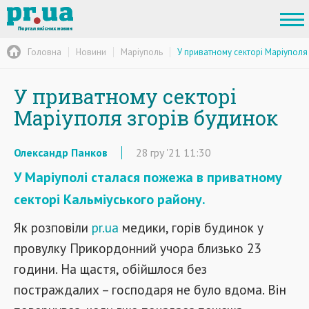
Головна
Новини
Маріуполь
У приватному секторі Маріуполя
У приватному секторі
Маріуполя згорів будинок
Олександр Панков
28
гру
'21
11:30
У Маріуполі сталася пожежа в приватному
секторі Кальміуського району.
Як розповіли
pr.ua
медики, горів будинок у
провулку Прикордонний учора близько 23
години. На щастя, обійшлося без
постраждалих – господаря не було вдома. Він