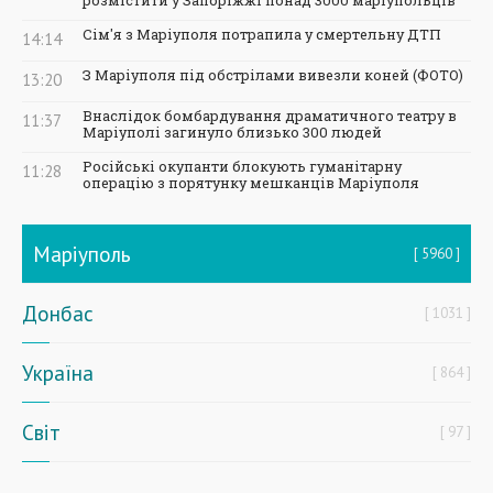
Сім'я з Маріуполя потрапила у смертельну ДТП
14:14
З Маріуполя під обстрілами вивезли коней (ФОТО)
13:20
Внаслідок бомбардування драматичного театру в
11:37
Маріуполі загинуло близько 300 людей
Російські окупанти блокують гуманітарну
11:28
операцію з порятунку мешканців Маріуполя
Маріуполь
5960
Донбас
1031
Україна
864
Світ
97