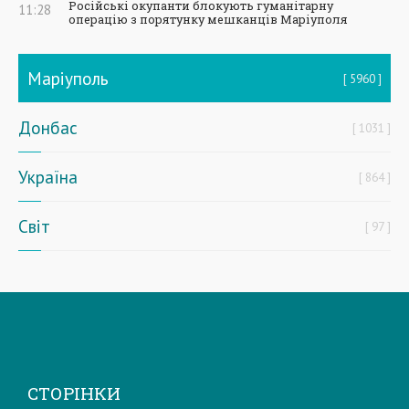
Російські окупанти блокують гуманітарну
11:28
операцію з порятунку мешканців Маріуполя
Маріуполь
5960
Донбас
1031
Україна
864
Світ
97
СТОРІНКИ