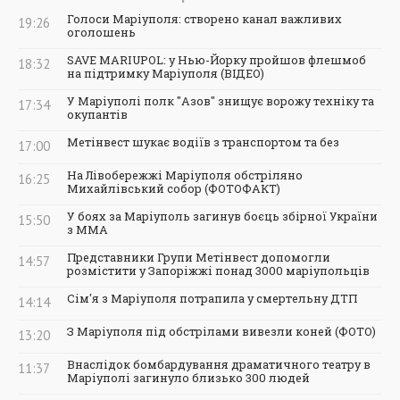
Голоси Маріуполя: створено канал важливих
19:26
оголошень
SAVE MARIUPOL: у Нью-Йорку пройшов флешмоб
18:32
на підтримку Маріуполя (ВІДЕО)
У Маріуполі полк "Азов" знищує ворожу техніку та
17:34
окупантів
Метінвест шукає водіїв з транспортом та без
17:00
На Лівобережжі Маріуполя обстріляно
16:25
Михайлівський собор (ФОТОФАКТ)
У боях за Маріуполь загинув боєць збірної України
15:50
з ММА
Представники Групи Метінвест допомогли
14:57
розмістити у Запоріжжі понад 3000 маріупольців
Сім'я з Маріуполя потрапила у смертельну ДТП
14:14
З Маріуполя під обстрілами вивезли коней (ФОТО)
13:20
Внаслідок бомбардування драматичного театру в
11:37
Маріуполі загинуло близько 300 людей