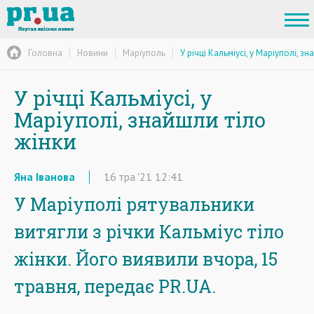
Головна
Новини
Маріуполь
У річці Кальміусі, у Маріуполі, з
У річці Кальміусі, у
Маріуполі, знайшли тіло
жінки
Яна Іванова
16
тра
'21
12:41
У Маріуполі рятувальники
витягли з річки Кальміус тіло
жінки. Його виявили вчора, 15
травня, передає PR.UA.