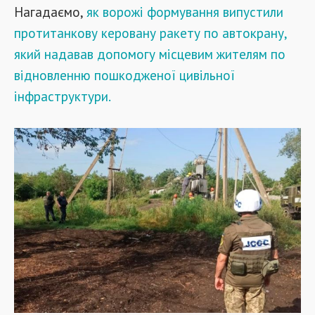
Нагадаємо,
як ворожі формування випустили
протитанкову керовану ракету по автокрану,
який надавав допомогу місцевим жителям по
відновленню пошкодженої цивільної
інфраструктури.