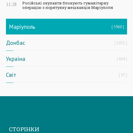
Російські окупанти блокують гуманітарну
11:28
операцію з порятунку мешканців Маріуполя
Маріуполь
5960
Донбас
1031
Україна
864
Світ
97
СТОРІНКИ