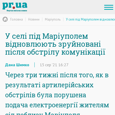
Головна
Новини
Маріуполь
У селі під Маріуполем відновлюю
У селі під Маріуполем
відновлюють зруйновані
після обстрілу комунікації
Дана Шимко
15
сер
'21
16:27
Через три тижні після того, як в
результаті артилерійських
обстрілів була порушена
подача електроенергії жителям
сіл поблизу Маріуполя,