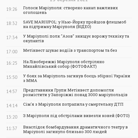
Голоси Маріуполя: створено канал важливих
19:26
оголошень
SAVE MARIUPOL: у Нью-Йорку пройшов флешмоб
18:32
на підтримку Маріуполя (ВІДЕО)
У Маріуполі полк "Азов" знищує ворожу техніку та
17:34
окупантів
Метінвест шукає водіїв з транспортом та без
17:00
На Лівобережжі Маріуполя обстріляно
16:25
Михайлівський собор (ФОТОФАКТ)
У боях за Маріуполь загинув боєць збірної України
15:50
з ММА
Представники Групи Метінвест допомогли
14:57
розмістити у Запоріжжі понад 3000 маріупольців
Сім'я з Маріуполя потрапила у смертельну ДТП
14:14
З Маріуполя під обстрілами вивезли коней (ФОТО)
13:20
Внаслідок бомбардування драматичного театру в
11:37
Маріуполі загинуло близько 300 людей