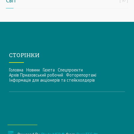
Світ
97
СТОРІНКИ
Головна
Новини
Газета
Спецпроекти
Архів Приазовський робочий
Фоторепортажі
Інформацiя для акцiонерiв та стейкхолдерiв