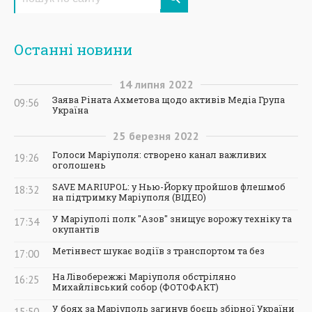
Останні новини
14
липня
2022
Заява Ріната Ахметова щодо активів Медіа Група
09:56
Україна
25
березня
2022
Голоси Маріуполя: створено канал важливих
19:26
оголошень
SAVE MARIUPOL: у Нью-Йорку пройшов флешмоб
18:32
на підтримку Маріуполя (ВІДЕО)
У Маріуполі полк "Азов" знищує ворожу техніку та
17:34
окупантів
Метінвест шукає водіїв з транспортом та без
17:00
На Лівобережжі Маріуполя обстріляно
16:25
Михайлівський собор (ФОТОФАКТ)
У боях за Маріуполь загинув боєць збірної України
15:50