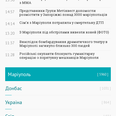
з ММА
Представники Групи Метінвест допомогли
14:57
розмістити у Запоріжжі понад 3000 маріупольців
Сім'я з Маріуполя потрапила у смертельну ДТП
14:14
З Маріуполя під обстрілами вивезли коней (ФОТО)
13:20
Внаслідок бомбардування драматичного театру в
11:37
Маріуполі загинуло близько 300 людей
Російські окупанти блокують гуманітарну
11:28
операцію з порятунку мешканців Маріуполя
Маріуполь
5960
Донбас
1031
Україна
864