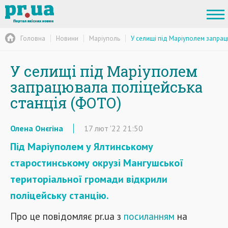
Головна
Новини
Маріуполь
У селищі під Маріуполем запрац
У селищі під Маріуполем
запрацювала поліцейська
станція (ФОТО)
Олена Онєгіна
17
лют
'22
21:50
Під Маріуполем у Ялтинському
старостинському окрузі Мангушської
територіальної громади відкрили
поліцейську станцію.
Про це повідомляє pr.ua з
посиланням
на