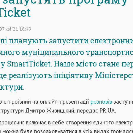
icket
07
кві
'21
16:49
лі планують запустити електронн
иного муніципального транспортн
у SmartTicket. Наше місто стане п
 де реалізують ініціятиву Міністер
ктури.
 е-проїзний на онлайн-презентації
розповів
заступ
аструктури Дмитро Живицький, передає PR.UA.
процесинг включає в себе створення єдиного елект
м можна буде розраховуватися в усіх видах громадс