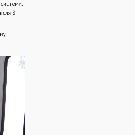
 системи,
ісля 8
сну