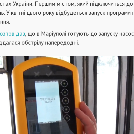
стах України. Першим містом, який підключиться до
ь. У квітні цього року відбудеться запуск програми п
ння.
озповідав
, що в Маріуполі готують до запуску насо
іддалася обстрілу напередодні.