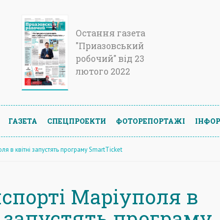
Остання газета
"Приазовський
робочий" від 23
лютого 2022
ГАЗЕТА
СПЕЦПРОЕКТИ
ФОТОРЕПОРТАЖІ
ІНФОР
ля в квітні запустять програму SmartTicket
нспорті Маріуполя в
і запустять програму