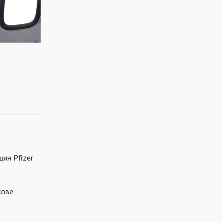
цин Pfizer
жове