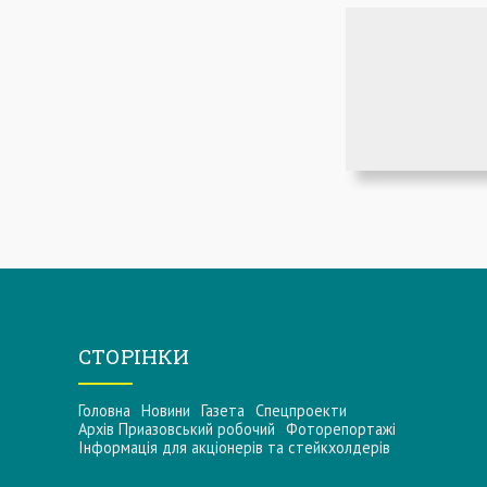
СТОРІНКИ
Головна
Новини
Газета
Спецпроекти
Архів Приазовський робочий
Фоторепортажі
Інформацiя для акцiонерiв та стейкхолдерiв