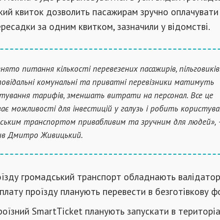
кий квиток дозволить пасажирам зручно оплачувати 
ресадки за одним квитком, зазначили у відомстві.
знято питання кількості перевезених пасажирів, пільговиків.
повідальні комунальні та приватні перевізники матимуть
тування тарифів, зменшать витрати на персонал. Все це
ває можливості для інвестицій у галузь і робить користув
ським транспортом привабливим та зручним для людей», 
ив Дмитро Живицький.
оїзду громадський транспорт обладнають валідатор
лату проїзду планують перевести в безготівкову ф
оїзний SmartTicket планують запускати в територі