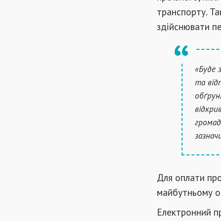
транспорту. Та
здійснювати пе
«Буде 
та від
обґрун
відкри
громад
зазнач
Для оплати пр
майбутньому оп
Електронний пр