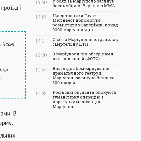
У боях за Маріуполь загинув
15:50
боєць збірної України з ММА
проїзд і
Представники Групи
14:57
Метінвест допомогли
розмістити у Запоріжжі понад
3000 маріупольців
Сім'я з Маріуполя потрапила у
14:14
 Чесні
смертельну ДТП
З Маріуполя під обстрілами
13:20
вивезли коней (ФОТО)
ання
Внаслідок бомбардування
11:37
драматичного театру в
–
Маріуполі загинуло близько
300 людей
Російські окупанти блокують
11:28
гуманітарну операцію з
порятунку мешканців
Маріуполя
ами. В
орму.
альних