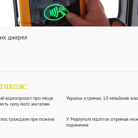
тих джерел
також:
ий відеопроєкт про місця
Україна отримає 10 мільйонів вак
рують силу його жителям
в постраждали при пожежі
У Маріуполі підліток отримав но
поранення