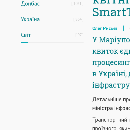
Донбас
1031
SmartT
Україна
864
Олег Рисьєв
Світ
97
У Маріупо
квиток єд
процесинг
в Україні,
інфрастру
Детальніше про
міністра інфр
Транспортний 
проїзного, яки