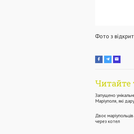
Фото з відкри
Читайте 
Запущено унікальн
Маріуполя, які да
Двоє маріупольці
через котел