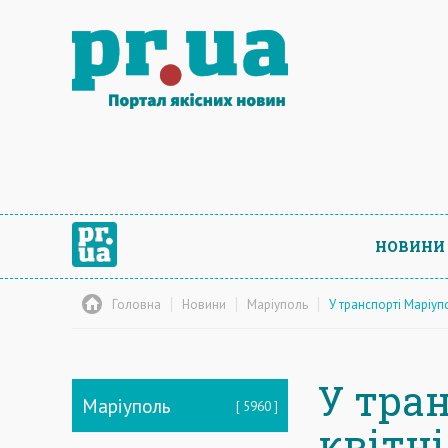
НОВИНИ
Головна
Новини
Маріуполь
У транспорті Маріупо
У тра
Маріуполь
5960
квітн