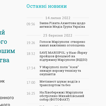
Останні новини
14
липня
2022
Заява Ріната Ахметова щодо
09:56
активів Медіа Група Україна
ий
25
березня
2022
ого
Голоси Маріуполя: створено
19:26
канал важливих оголошень
ершим
SAVE MARIUPOL: у Нью-Йорку
18:32
пройшов флешмоб на
ства
підтримку Маріуполя (ВІДЕО)
У Маріуполі полк "Азов"
17:34
знищує ворожу техніку та
окупантів
ник
Метінвест шукає водіїв з
17:00
транспортом та без
На Лівобережжі Маріуполя
16:25
обстріляно Михайлівський
ронного
собор (ФОТОФАКТ)
ького