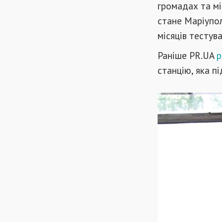
громадах та мі
стане Маріупол
місяців тестува
Раніше PR.UA
р
станцію, яка п