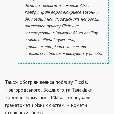
домовленостями мінометів 82-го
калібру. Тричі ворог відкривав вогонь у
бік позицій наших захисників неподалік
населеного пункту Південне,
застосувавши міномети 82-го калібру,
великокаліберні кулемети,
гранатомети різних систем та
стрілецьку зброю», – вказують у штабі.
Також обстріли велися поблизу Пісків,
Новгородського, Водяного та Талаківки.
Збройні формування РФ застосовували
гранатомети різних систем, міномети і
стрілецьку зброю.