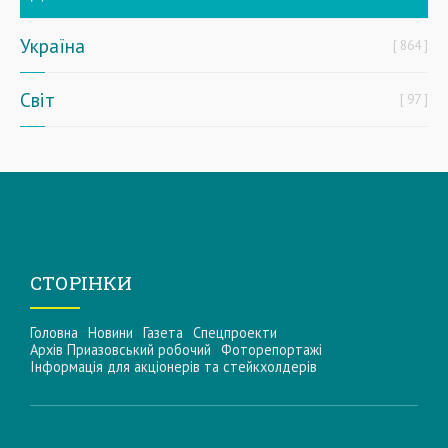
Україна
864
Світ
97
СТОРІНКИ
Головна
Новини
Газета
Спецпроекти
Архів Приазовський робочий
Фоторепортажі
Інформацiя для акцiонерiв та стейкхолдерiв