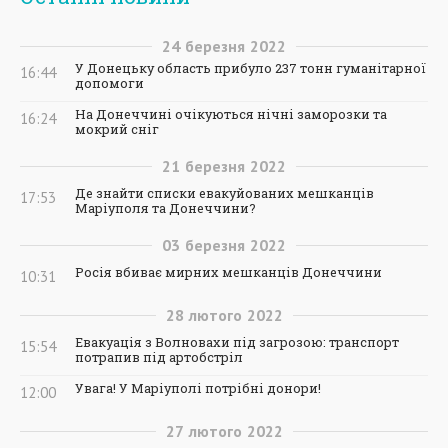
24
березня
2022
У Донецьку область прибуло 237 тонн гуманітарної
16:44
допомоги
На Донеччині очікуються нічні заморозки та
16:24
мокрий сніг
21
березня
2022
Де знайти списки евакуйованих мешканців
17:53
Маріуполя та Донеччини?
03
березня
2022
Росія вбиває мирних мешканців Донеччини
10:31
28
лютого
2022
Евакуація з Волновахи під загрозою: транспорт
15:54
потрапив під артобстріл
Увага! У Маріуполі потрібні донори!
12:00
27
лютого
2022