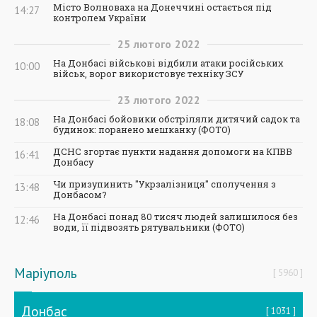
Місто Волноваха на Донеччині остається під
14:27
контролем України
25
лютого
2022
На Донбасі військові відбили атаки російських
10:00
військ, ворог використовує техніку ЗСУ
23
лютого
2022
На Донбасі бойовики обстріляли дитячий садок та
18:08
будинок: поранено мешканку (ФОТО)
ДСНС згортає пункти надання допомоги на КПВВ
16:41
Донбасу
Чи призупинить "Укрзалізниця" сполучення з
13:48
Донбасом?
На Донбасі понад 80 тисяч людей залишилося без
12:46
води, її підвозять рятувальники (ФОТО)
Маріуполь
5960
Донбас
1031