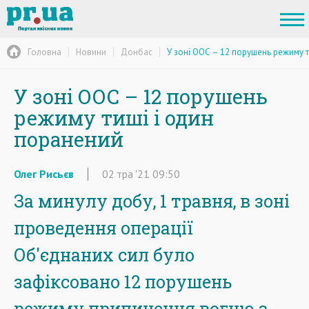
Головна
Новини
Донбас
У зоні ООС – 12 порушень режиму 
У зоні ООС – 12 порушень
режиму тиші і один
поранений
Олег Рисьєв
02
тра
'21
09:50
За минулу добу, 1 травня, в зоні
проведення операції
Об'єднаних сил було
зафіксовано 12 порушень
режиму припинення вогню з