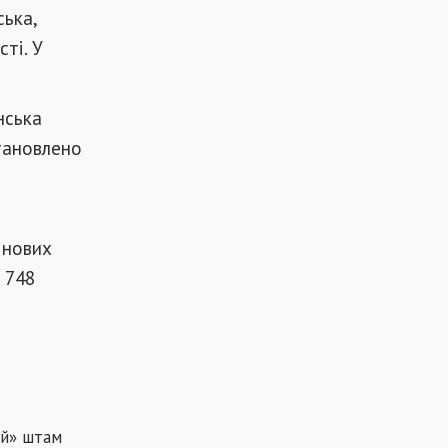
ська,
ті. У
нська
тановлено
 нових
 748
ий
»
штам