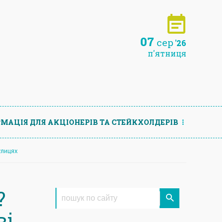
07
сер
'26
п'ятниця
МАЦIЯ ДЛЯ АКЦIОНЕРIВ ТА СТЕЙКХОЛДЕРIВ
улицях
?
ві