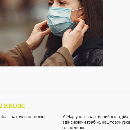
також:
біль патрульної поліції
У Маріуполі квартирний «злодій»,
здійснюючи грабіж, наштовхнувся
господиню