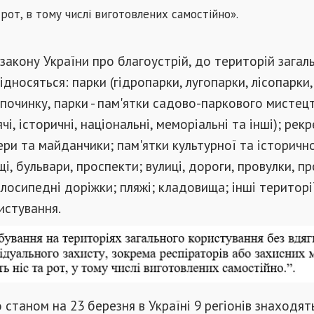
 рот, в тому числі виготовлених самостійно».
закону України про благоустрій, до територій загал
ідносяться: парки (гідропарки, лугопарки, лісопарки,
дпочинку, парки - пам'ятки садово-паркового мистецт
чі, історичні, національні, меморіальні та інші); рекр
вери та майданчики; пам'ятки культурної та історичн
і, бульвари, проспекти; вулиці, дороги, провулки, пр
елосипедні доріжки; пляжі; кладовища; інші територі
истування.
 станом на 23 березня в Україні 9 регіонів знаходят