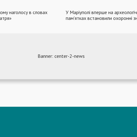
ному наголосу в словах
У Маріуполі вперше на археологі
атря»
пам'ятках встановили охоронні з