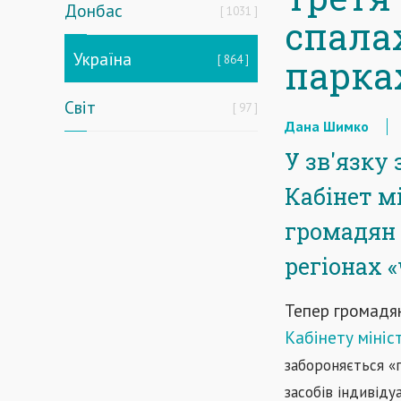
Донбас
1031
спала
Україна
864
парка
Світ
97
Дана Шимко
У зв'язку 
Кабінет м
громадян 
регіонах 
Тепер громадян
Кабінету мініст
забороняється «
засобів індивіду