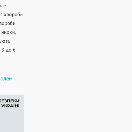
іше
г хвороби.
хвороби
 нирки,
бують
д
3
до
6
полем