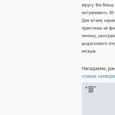
вірусу. Він біль
потрапляють 30–
Для штаму харак
практично не фік
печінку, центра
додаткового лік
місяців.
Нагадаємо, ра
спалах захворю