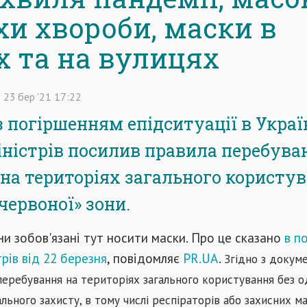
хи хвороби, маски в
х та на вулицях
23
бер
'21
17:22
з погіршенням епідситуації в Украї
іністрів посилив правила перебува
на територіях загального користув
«червоної» зони.
и зобов'язані тут носити маски. Про це сказано
в п
рів від 22 березня
, повідомляє
PR.UA
.
Згідно з докум
перебування на територіях загального користування без 
ального захисту, в тому числі респіраторів або захисних м