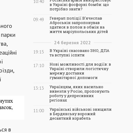
Російська армія використовує
10:40
в Україні фосфорні бомби: що
потрібно знати?
Генерал поліції В'ячеслав
09:49
Аброськін запропонував
ьного
здатися в полон в обмін на
життя маріупольських дітей
 парки
24
березня
2022
ва,
В Україні скасовано ЗНО, ДПА
еаційні
19:15
та вступні іспити
ої
Нові можливості для водіїв: в
17:10
Україні створили логістичну
оїзди,
мережу доставки
гуманітарної допомоги
ї
Українцям, яких насильно
13:13
вивезли у Росію, пропонують
роботу у депресивних
регіонах
Українські військові знищили
11:00
в Бердянську ворожий
десантний корабель
ься в