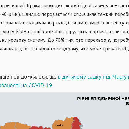
ш агресивний. Вражає молодих людей (до лікарень все част
40-річні), швидше передається і спричиняє тяжкий перебі
терна важка клінічна картина, безсимптомного перебігу 
сують. Крім органів дихання, вірус почав вражати слизові,
льну нервову систему. До 70% тих, хто перехворів, потре
ування від постковідного синдрому, яке може тривати
ві
ніше повідомлялося, що
в дитячому садку під Маріу
ваності на COVID-19.