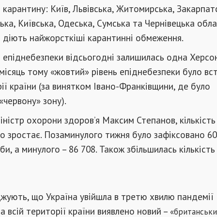
і карантину: Київ, Львівська, Житомирська, Закарпат
ька, Київська, Одеська, Сумська та Чернівецька облас
і діють найжорсткіші карантинні обмеження.
і епіднебезпеки відсьогодні залишилась одна Херсо
місяць тому «жовтий» рівень епіднебезпеки було вс
рії країни (за винятком Івано-Франківщини, де було
червону» зону).
іністр охорони здоров’я Максим Степанов, кількість
о зростає. Позаминулого тижня було зафіксовано 60
би, а минулого – 86 708. Також збільшилась кількість
жують, що Україна увійшла в третю хвилю пандемії
на всій території країни виявлено новий –
«
британськ