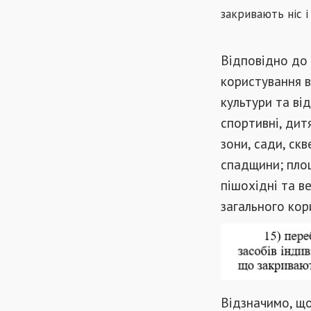
закривають ніс і
Відповідно до 
користування в
культури та ві
спортивні, дитя
зони, сади, ск
спадщини; площ
пішохідні та в
загального кор
Відзначимо, що