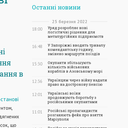
Останні новини
25
березня
2022
Уряд розробляє нові
18:00
логістичні рішення для
металургійних підприємств
У Запоріжжі вводять тривалу
16:48
ні
комендантську годину,
змінено маршрути поїздів
ння
Окупанти збільшують
15:30
кількість військових
кораблів в Азовському морі
ання в
Українцям через війну надали
12:36
право на дострокову пенсію
Українські воїни
12:01
продовжують боротьбу з
останові
російськими окупантами
ентом,
Російські пропагандисти
11:01
розганяють фейк про взяття
одягнених
Маріуполя
асок, що