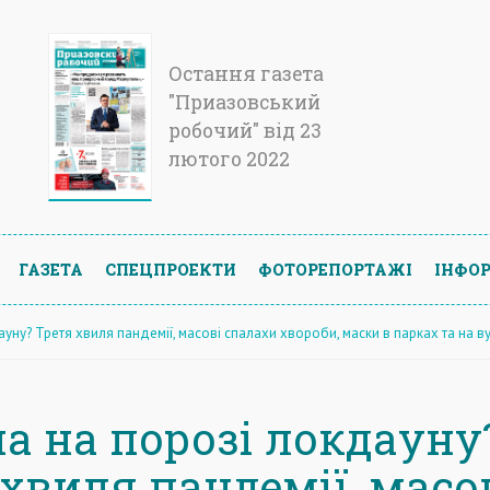
Остання газета
"Приазовський
робочий" від 23
лютого 2022
ГАЗЕТА
СПЕЦПРОЕКТИ
ФОТОРЕПОРТАЖІ
ІНФОР
ауну? Третя хвиля пандемії, масові спалахи хвороби, маски в парках та на в
на на порозі локдауну
хвиля пандемії, масо