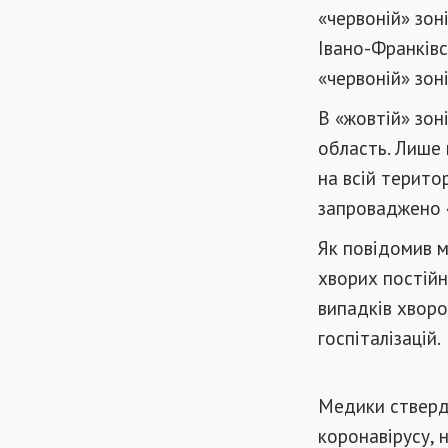
«червоній» зон
Івано-Франківс
«червоній» зон
В «жовтій» зон
область. Лише 
на всій терито
запроваджено «
Як повідомив м
хворих постійн
випадків хворо
госпіталізацій.
Медики стверд
коронавірусу, 