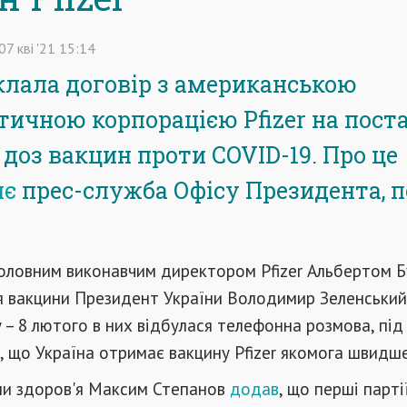
07
кві
'21
15:14
клала договір з американською
ичною корпорацією Pfizer на поста
 доз вакцин проти COVID-19. Про це
яє
прес-служба Офісу Президента, п
головним виконавчим директором Pfizer Альбертом 
я вакцини Президент України Володимир Зеленський
 – 8 лютого в них відбулася телефонна розмова, під
, що Україна отримає вакцину Pfizer якомога швидше
ни здоров'я Максим Степанов
додав
, що перші партії