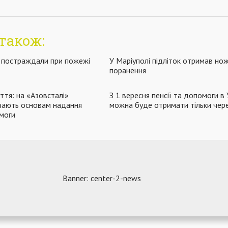
також:
в постраждали при пожежі
У Маріуполі підліток отримав но
поранення
ття: на «Азовсталі»
З 1 вересня пенсії та допомоги в 
вчають основам надання
можна буде отримати тільки чер
моги