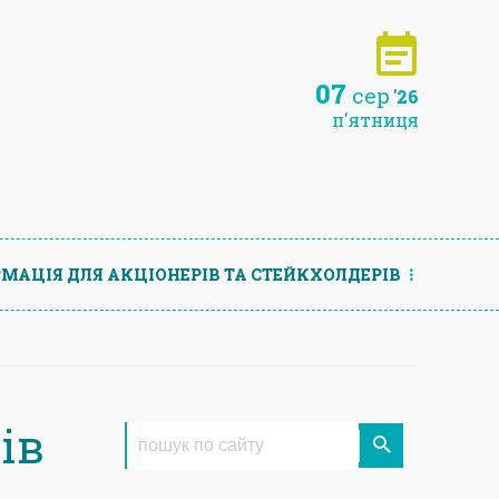
07
сер
'26
п'ятниця
МАЦIЯ ДЛЯ АКЦIОНЕРIВ ТА СТЕЙКХОЛДЕРIВ
ів