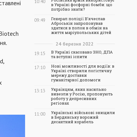
Російська армія використовує
10:40
ставлені
в Україні фосфорні бомби: що
потрібно знати?
Генерал поліції В'ячеслав
09:49
Аброськін запропонував
здатися в полон в обмін на
Biotech
життя маріупольських дітей
ня.
24
березня
2022
В Україні скасовано ЗНО, ДПА
19:15
та вступні іспити
d,
Нові можливості для водіїв: в
17:10
Україні створили логістичну
мережу доставки
гуманітарної допомоги
х
Українцям, яких насильно
13:13
вивезли у Росію, пропонують
роботу у депресивних
регіонах
Українські військові знищили
11:00
в Бердянську ворожий
десантний корабель