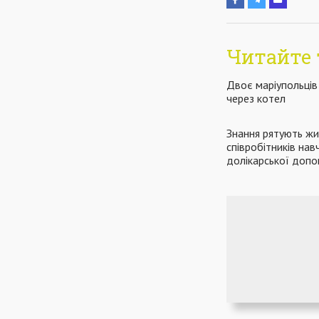
Читайте 
Двоє маріупольці
через котел
Знання рятують жи
співробітників на
долікарської допо