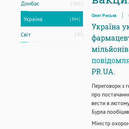
Донбас
1031
Олег Рисьєв
Україна
864
Україна у
Світ
97
фармацевт
мільйонів
повідомл
PR.UA.
Переговори з 
про постачанн
вести в лютому
Бурла пообіцяв
Міністр охоро