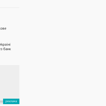
жове
Україні
ез банк