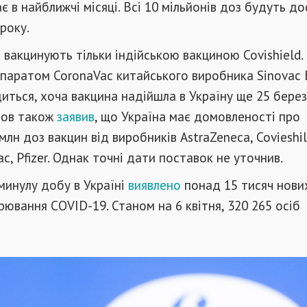
є в найближчі місяці. Всі 10 мільйонів доз будуть до
року.
в вакцинують тільки індійською вакциною Covishield.
паратом CoronaVac китайського виробника Sinovac 
иться, хоча вакцина надійшла в Україну ще 25 берез
нов також
заявив
, що Україна має домовленості про
млн доз вакцин від виробників AstraZeneca, Covieshil
c, Pfizer. Однак точні дати поставок не уточнив.
минулу добу в Україні
виявлено
понад 15 тисяч нови
рювання COVID-19. Станом на 6 квітня, 320 265 осіб