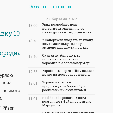
Останні новини
25
березня
2022
Уряд розробляє нові
18:00
логістичні рішення для
вку 10
металургійних підприємств
У Запоріжжі вводять тривалу
16:48
комендантську годину,
змінено маршрути поїздів
ередає
Окупанти збільшують
15:30
кількість військових
кораблів в Азовському морі
Українцям через війну надали
12:36
Бурлою
право на дострокову пенсію
 почав
Українські воїни
12:01
продовжують боротьбу з
 час якого
російськими окупантами
.
Російські пропагандисти
11:01
розганяють фейк про взяття
Маріуполя
 Pfizer