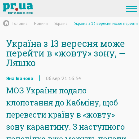
Головна
Новини
Україна
Україна з 13 вересня може перейти
Україна з 13 вересня може
перейти в «жовту» зону, —
Ляшко
Яна Іванова
06
вер
'21
16:34
МОЗ України подало
клопотання до Кабміну, щоб
перевести країну в «жовту»
зону карантину. З наступного
понеділка вже можуть почати