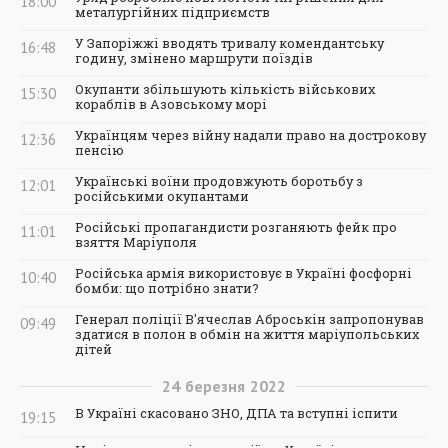
18:00
металургійних підприємств
У Запоріжжі вводять тривалу комендантську
16:48
годину, змінено маршрути поїздів
Окупанти збільшують кількість військових
15:30
кораблів в Азовському морі
Українцям через війну надали право на дострокову
12:36
пенсію
Українські воїни продовжують боротьбу з
12:01
російськими окупантами
Російські пропагандисти розганяють фейк про
11:01
взяття Маріуполя
Російська армія використовує в Україні фосфорні
10:40
бомби: що потрібно знати?
Генерал поліції В'ячеслав Аброськін запропонував
09:49
здатися в полон в обмін на життя маріупольських
дітей
24
березня
2022
В Україні скасовано ЗНО, ДПА та вступні іспити
19:15