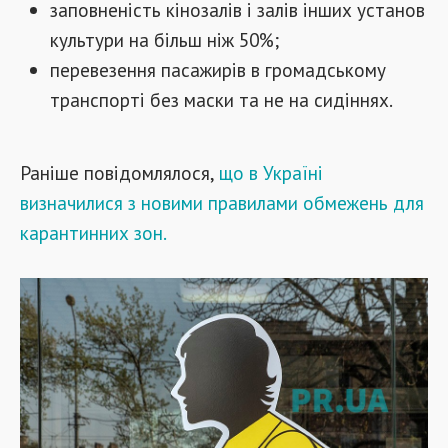
заповненість кінозалів і залів інших установ
культури на більш ніж 50%;
перевезення пасажирів в громадському
транспорті без маски та не на сидіннях.
Раніше повідомлялося,
що в Україні
визначилися з новими правилами обмежень для
карантинних зон.