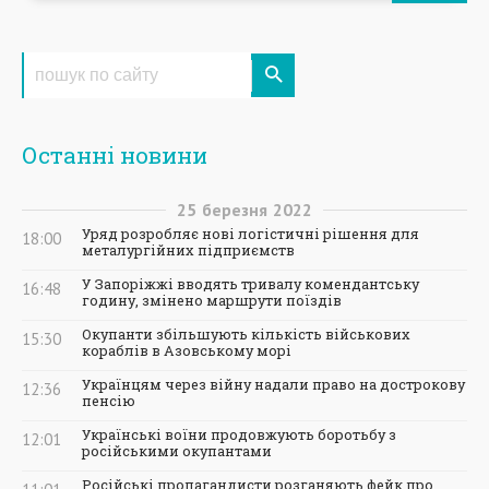
Останні новини
25
березня
2022
Уряд розробляє нові логістичні рішення для
18:00
металургійних підприємств
У Запоріжжі вводять тривалу комендантську
16:48
годину, змінено маршрути поїздів
Окупанти збільшують кількість військових
15:30
кораблів в Азовському морі
Українцям через війну надали право на дострокову
12:36
пенсію
Українські воїни продовжують боротьбу з
12:01
російськими окупантами
Російські пропагандисти розганяють фейк про