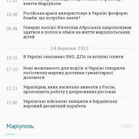
11:01
взяття Маріуполя
Російська армія використовує в Україні фосфорні
10:40
бомби: що потрібно знати?
Генерал поліції В'ячеслав Аброськін запропонував
09:49
здатися в полон в обмін на життя маріупольських
дітей
24
березня
2022
В Україні скасовано ЗНО, ДПА та вступні іспити
19:15
Нові можливості для водіїв: в Україні створили
17:10
логістичну мережу доставки гуманітарної
допомоги
Українцям, яких насильно вивезли у Росію,
13:13
пропонують роботу у депресивних регіонах
Українські військові знищили в Бердянську
11:00
ворожий десантний корабель
Маріуполь
5960