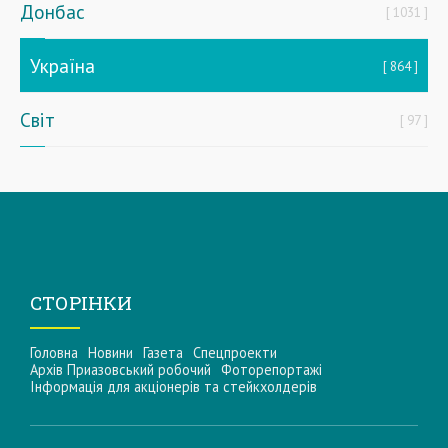
Донбас
1031
Україна
864
Світ
97
СТОРІНКИ
Головна
Новини
Газета
Спецпроекти
Архів Приазовський робочий
Фоторепортажі
Інформацiя для акцiонерiв та стейкхолдерiв