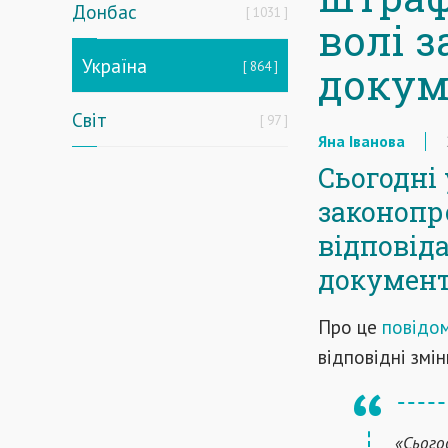
Донбас
1031
волі з
Україна
864
докум
Світ
97
Яна Іванова
Сьогодні
законопр
відповід
документ
Про це
повідо
відповідні змі
«Сього