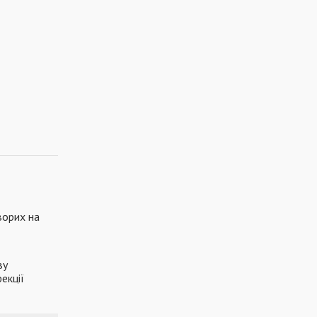
ворих на
ву
екції