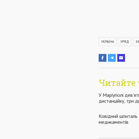
УКРАЇНА
УРЯД
З
Читайте 
У Маріуполі дев'ят
дистанційку, три 
Ковідний шпиталь 
медикаментів