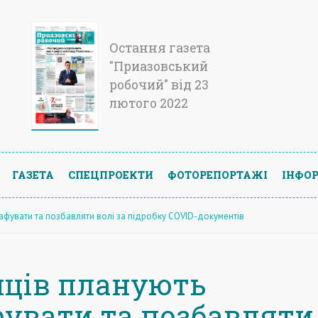
Остання газета
"Приазовський
робочий" від 23
лютого 2022
ГАЗЕТА
СПЕЦПРОЕКТИ
ФОТОРЕПОРТАЖІ
ІНФОР
рафувати та позбавляти волі за підробку COVID-документів
нців планують
увати та позбавляти