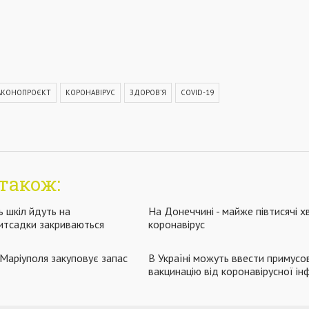
АКОНОПРОЄКТ
КОРОНАВІРУС
ЗДОРОВ’Я
COVID-19
також:
ь шкіл йдуть на
На Донеччині - майже півтисячі х
дитсадки закриваються
коронавірус
Маріуполя закуповує запас
В Україні можуть ввести примусо
вакцинацію від коронавірусної інф