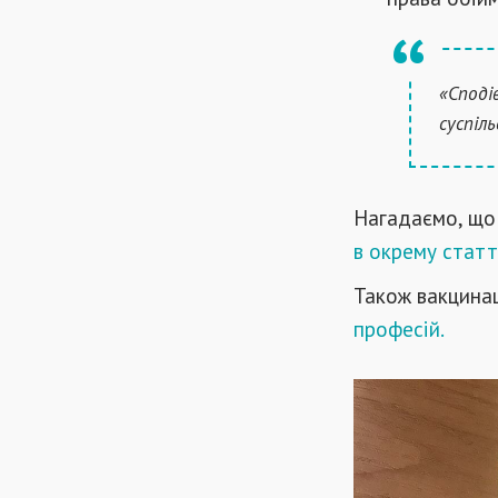
«Споді
суспіл
Нагадаємо, що 
в окрему стат
Також вакцинац
професій.