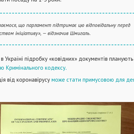
ваємося, що парламент підтримає цю відповідальну перед
ьством ініціативу», — відзначив Шмигаль.
в Україні підробку «ковідних» документів плануют
тю Кримінального кодексу.
ія від коронавірусу
може стати примусовою для де