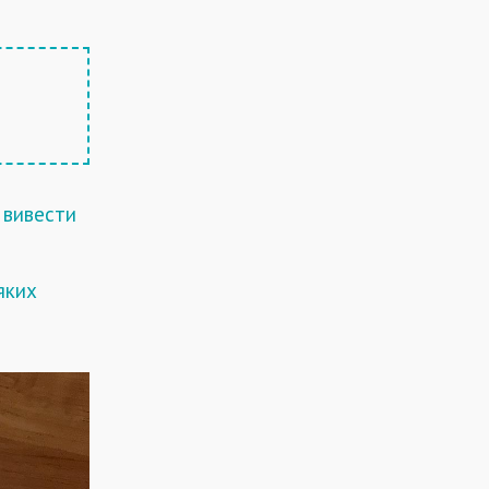
ь
вивести
яких