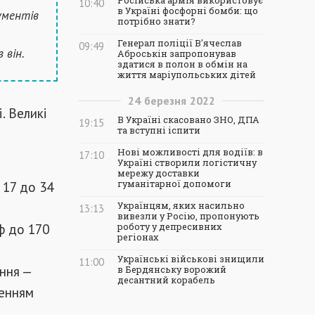
Російська армія використовує
10:40
в Україні фосфорні бомби: що
ументів
потрібно знати?
Генерал поліції В'ячеслав
09:49
 він.
Аброськін запропонував
здатися в полон в обмін на
життя маріупольських дітей
24
березня
2022
. Великі
В Україні скасовано ЗНО, ДПА
19:15
та вступні іспити
Нові можливості для водіїв: в
17:10
Україні створили логістичну
мережу доставки
 17 до 34
гуманітарної допомоги
Українцям, яких насильно
13:13
вивезли у Росію, пропонують
ф до 170
роботу у депресивних
регіонах
Українські військові знищили
11:00
ння —
в Бердянську ворожий
десантний корабель
ленням