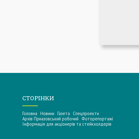
СТОРІНКИ
Головна
Новини
Газета
Спецпроекти
Архів Приазовський робочий
Фоторепортажі
Інформацiя для акцiонерiв та стейкхолдерiв