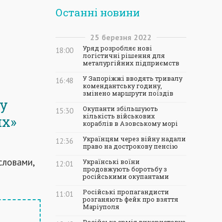
Останні новини
25
березня
2022
Уряд розробляє нові
18:00
логістичні рішення для
металургійних підприємств
У Запоріжжі вводять тривалу
16:48
комендантську годину,
змінено маршрути поїздів
ну
Окупанти збільшують
15:30
кількість військових
их»
кораблів в Азовському морі
Українцям через війну надали
12:36
право на дострокову пенсію
словами,
Українські воїни
12:01
продовжують боротьбу з
російськими окупантами
Російські пропагандисти
11:01
розганяють фейк про взяття
Маріуполя