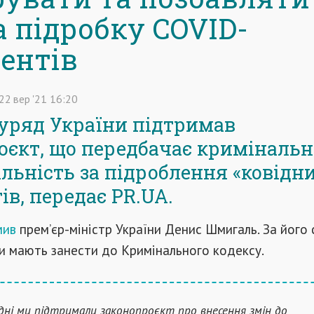
а підробку COVID-
ентів
22
вер
'21
16:20
 уряд України підтримав
оєкт, що передбачає криміналь
альність за підроблення «ковідн
ів, передає
PR
.
UA
.
мив
прем’єр-міністр України Денис Шмигаль. За його 
ни мають занести до Кримінального кодексу.
дні ми підтримали законопроєкт про внесення змін до