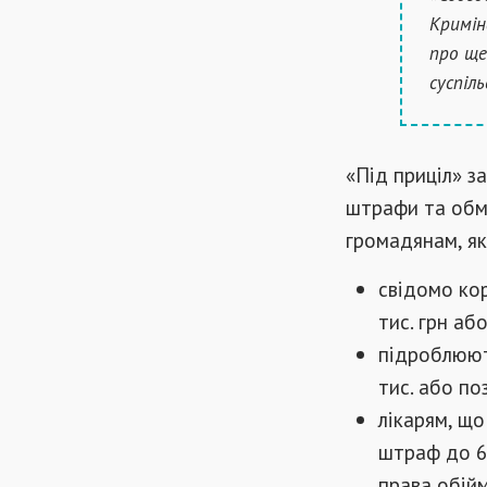
Кримін
про щеп
суспіл
«Під приціл» за
штрафи та обм
громадянам, як
свідомо ко
тис. грн аб
підроблюют
тис. або по
лікарям, щ
штраф до 68
права обійм