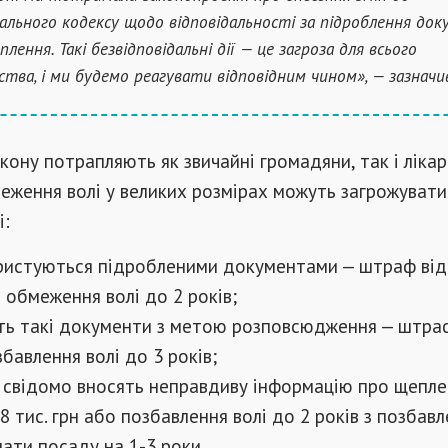
ального кодексу щодо відповідальності за підроблення док
лення. Такі безвідповідальні дії — це загроза для всього
ьства, і ми будемо реагувати відповідним чином», — зазначив
кону потрапляють як звичайні громадяни, так і лікарі
еження волі у великих розмірах можуть загрожувати
і:
ристуються підробленими документами — штраф від
о обмеження волі до 2 років;
ь такі документи з метою розповсюдження — штра
збавлення волі до 3 років;
о свідомо вносять неправдиву інформацію про щепле
 тис. грн або позбавлення волі до 2 років з позбав
ати посаду на 1-3 роки.