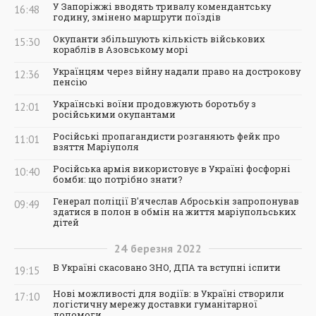
У Запоріжжі вводять тривалу комендантську
16:48
годину, змінено маршрути поїздів
Окупанти збільшують кількість військових
15:30
кораблів в Азовському морі
Українцям через війну надали право на дострокову
12:36
пенсію
Українські воїни продовжують боротьбу з
12:01
російськими окупантами
Російські пропагандисти розганяють фейк про
11:01
взяття Маріуполя
Російська армія використовує в Україні фосфорні
10:40
бомби: що потрібно знати?
Генерал поліції В'ячеслав Аброськін запропонував
09:49
здатися в полон в обмін на життя маріупольських
дітей
24
березня
2022
В Україні скасовано ЗНО, ДПА та вступні іспити
19:15
Нові можливості для водіїв: в Україні створили
17:10
логістичну мережу доставки гуманітарної
допомоги