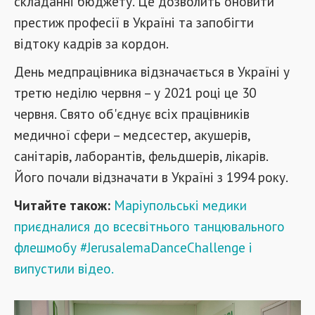
складанні бюджету. Це дозволить оновити
престиж професії в Україні та запобігти
відтоку кадрів за кордон.
День медпрацівника відзначається в Україні у
третю неділю червня – у 2021 році це 30
червня. Свято об'єднує всіх працівників
медичної сфери – медсестер, акушерів,
санітарів, лаборантів, фельдшерів, лікарів.
Його почали відзначати в Україні з 1994 року.
Читайте також:
Маріупольські медики
приєдналися до всесвітнього танцювального
флешмобу #JerusalemaDanceChallenge і
випустили відео.