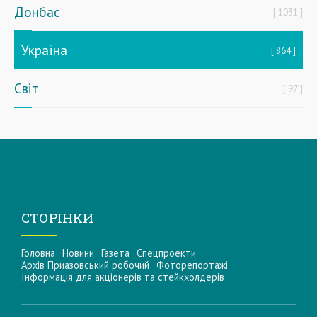
Донбас
1031
Україна
864
Світ
97
СТОРІНКИ
Головна
Новини
Газета
Спецпроекти
Архів Приазовський робочий
Фоторепортажі
Інформацiя для акцiонерiв та стейкхолдерiв