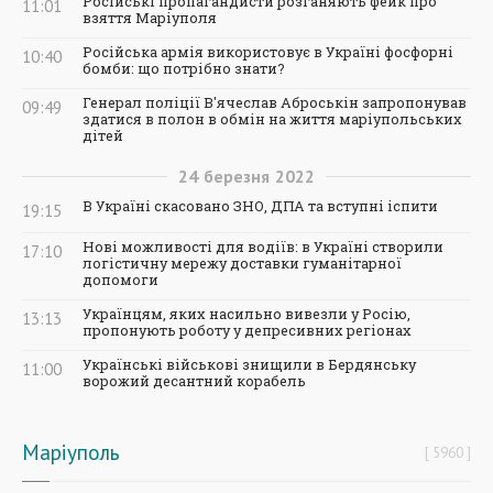
Російські пропагандисти розганяють фейк про
11:01
взяття Маріуполя
Російська армія використовує в Україні фосфорні
10:40
бомби: що потрібно знати?
Генерал поліції В'ячеслав Аброськін запропонував
09:49
здатися в полон в обмін на життя маріупольських
дітей
24
березня
2022
В Україні скасовано ЗНО, ДПА та вступні іспити
19:15
Нові можливості для водіїв: в Україні створили
17:10
логістичну мережу доставки гуманітарної
допомоги
Українцям, яких насильно вивезли у Росію,
13:13
пропонують роботу у депресивних регіонах
Українські військові знищили в Бердянську
11:00
ворожий десантний корабель
Маріуполь
5960