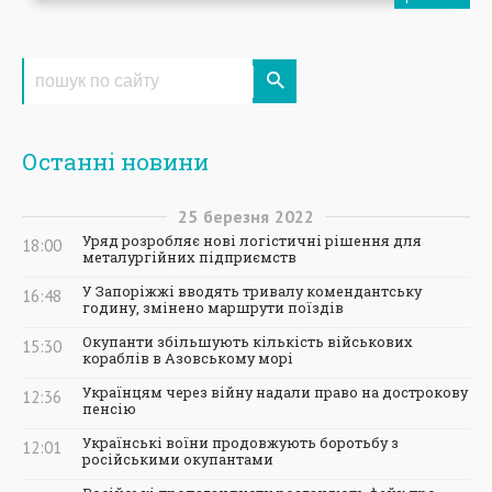
Останні новини
25
березня
2022
Уряд розробляє нові логістичні рішення для
18:00
металургійних підприємств
У Запоріжжі вводять тривалу комендантську
16:48
годину, змінено маршрути поїздів
Окупанти збільшують кількість військових
15:30
кораблів в Азовському морі
Українцям через війну надали право на дострокову
12:36
пенсію
Українські воїни продовжують боротьбу з
12:01
російськими окупантами