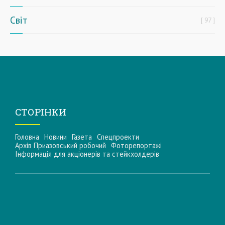
Світ
97
СТОРІНКИ
Головна
Новини
Газета
Спецпроекти
Архів Приазовський робочий
Фоторепортажі
Інформацiя для акцiонерiв та стейкхолдерiв