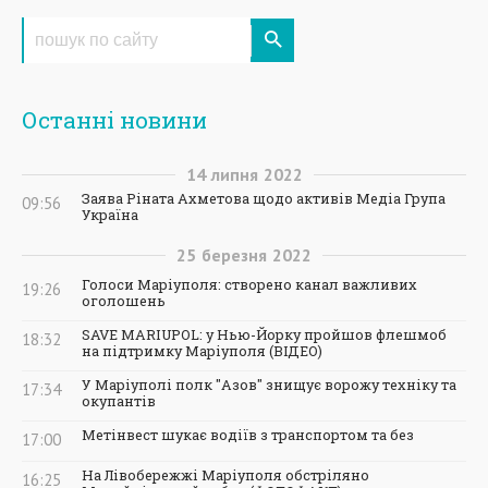
Останні новини
14
липня
2022
Заява Ріната Ахметова щодо активів Медіа Група
09:56
Україна
25
березня
2022
Голоси Маріуполя: створено канал важливих
19:26
оголошень
SAVE MARIUPOL: у Нью-Йорку пройшов флешмоб
18:32
на підтримку Маріуполя (ВІДЕО)
У Маріуполі полк "Азов" знищує ворожу техніку та
17:34
окупантів
Метінвест шукає водіїв з транспортом та без
17:00
На Лівобережжі Маріуполя обстріляно
16:25