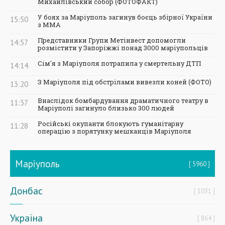
Михайлівський собор (ФОТОФАКТ)
У боях за Маріуполь загинув боєць збірної України
15:50
з ММА
Представники Групи Метінвест допомогли
14:57
розмістити у Запоріжжі понад 3000 маріупольців
Сім'я з Маріуполя потрапила у смертельну ДТП
14:14
З Маріуполя під обстрілами вивезли коней (ФОТО)
13:20
Внаслідок бомбардування драматичного театру в
11:37
Маріуполі загинуло близько 300 людей
Російські окупанти блокують гуманітарну
11:28
операцію з порятунку мешканців Маріуполя
Маріуполь
5960
Донбас
1031
Україна
864