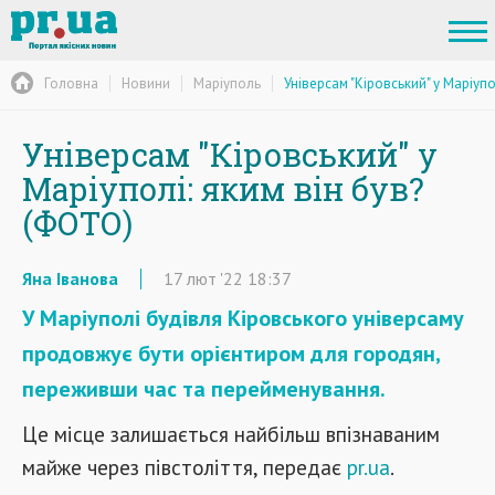
Головна
Новини
Маріуполь
Універсам "Кіровський" у Маріупо
Універсам "Кіровський" у
Маріуполі: яким він був?
(ФОТО)
Яна Іванова
17
лют
'22
18:37
У Маріуполі будівля Кіровського універсаму
продовжує бути орієнтиром для городян,
переживши час та перейменування.
Це місце залишається найбільш впізнаваним
майже через півстоліття, передає
pr.ua
.