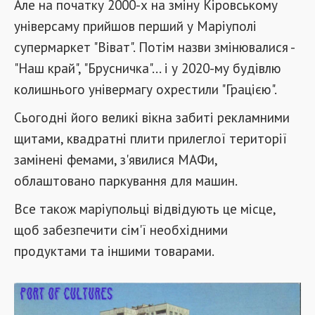
Але на початку 2000-х на зміну Кіровському
універсаму прийшов перший у Маріуполі
супермаркет "Віват". Потім назви змінювалися -
"Наш край", "Брусничка"... і у 2020-му будівлю
колишнього універмагу охрестили "Грацією".
Сьогодні його великі вікна забиті рекламними
щитами, квадратні плити прилеглої території
замінені фемами, з'явилися МАФи,
облаштовано паркування для машин.
Все також маріупольці відвідують це місце,
щоб забезпечити сім'ї необхідними
продуктами та іншими товарами.