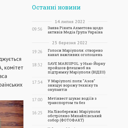
Останні новини
14
липня
2022
Заява Ріната Ахметова щодо
09:56
активів Медіа Група Україна
25
березня
2022
Голоси Маріуполя: створено
19:26
канал важливих оголошень
уджується
SAVE MARIUPOL: у Нью-Йорку
18:32
A, комітет
пройшов флешмоб на
підтримку Маріуполя (ВІДЕО)
аса
У Маріуполі полк "Азов"
17:34
раїнських
знищує ворожу техніку та
окупантів
Метінвест шукає водіїв з
17:00
транспортом та без
На Лівобережжі Маріуполя
16:25
обстріляно Михайлівський
собор (ФОТОФАКТ)