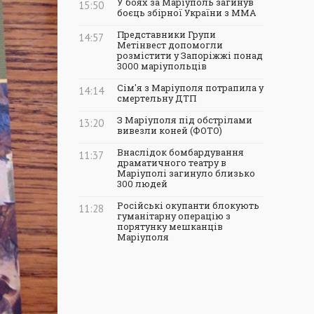
У боях за Маріуполь загинув
15:50
боєць збірної України з ММА
Представники Групи
14:57
Метінвест допомогли
розмістити у Запоріжжі понад
3000 маріупольців
Сім'я з Маріуполя потрапила у
14:14
смертельну ДТП
З Маріуполя під обстрілами
13:20
вивезли коней (ФОТО)
Внаслідок бомбардування
11:37
драматичного театру в
Маріуполі загинуло близько
300 людей
Російські окупанти блокують
11:28
гуманітарну операцію з
порятунку мешканців
Маріуполя