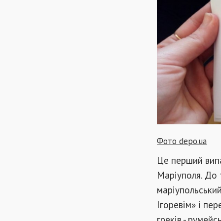
Фото depo.ua
Це перший випа
Маріуполя. До 
маріупольський
Ігоревім» і пе
греків - румейсь