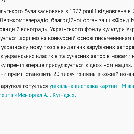
ильського була заснована в 1972 році і відновлена ​​в 
 Держкомтелерадіо, благодійної організації «Фонд
оянди й виноград», Українського фонду культури Ук
ється щорічно на конкурсній основі письменникам 
 українську мову творів видатних зарубіжних авторі
в українських класиків та сучасних авторів мовами 
року премія вперше присуджується в двох номінаціях.
ни премії становить 20 тисяч гривень в кожній номін
аріуполі готується
унікальна виставка картин і Мі
ецтв «Меморіал А.І. Куїнджі».