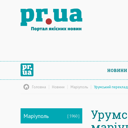
НОВИНИ
Головна
Новини
Маріуполь
Урумський переклад
Урумс
Маріуполь
5960
маріу