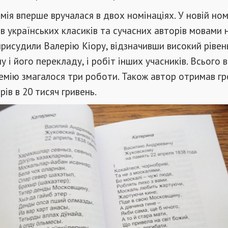
мія вперше вручалася в двох номінаціях. У новій ном
в українських класиків та сучасних авторів мовами 
присудили Валерію Кіору, відзначивши високий рівен
 і його перекладу, і робіт інших учасників. Всього в
ремію змагалося три роботи. Також автор отримав г
ів в 20 тисяч гривень.