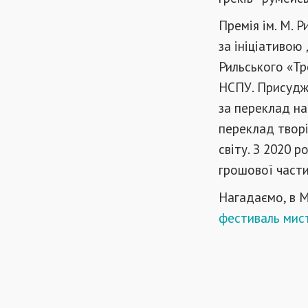
Премія ім. М. Р
за ініціативою
Рильського «Тр
НСПУ. Присуджу
за переклад на
переклад творі
світу. З 2020 
грошової части
Нагадаємо, в М
фестиваль мист