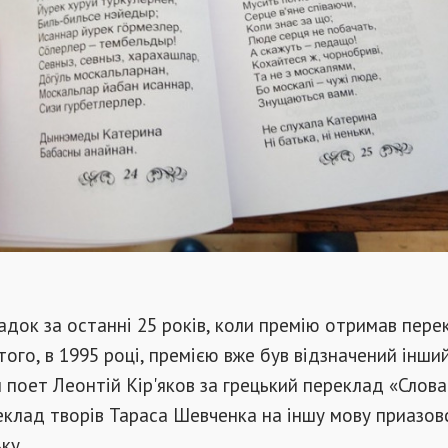
док за останні 25 років, коли премію отримав пере
того, в 1995 році, премією вже був відзначений інши
 поет Леонтій Кір'яков за грецький переклад «Слова
реклад творів Тараса Шевченка на іншу мову приазов
ку.