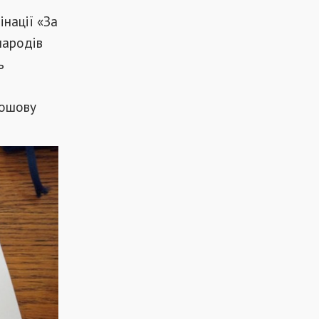
інації «За
народів
ь
рошову