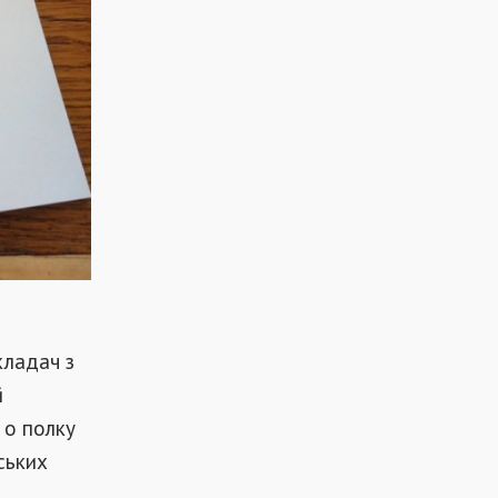
кладач з
й
 о полку
ських