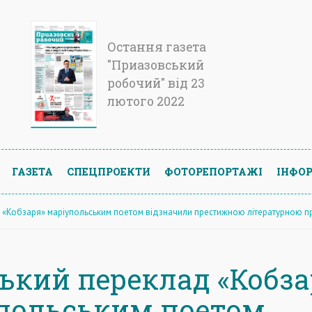
Остання газета
"Приазовський
робочий" від 23
лютого 2022
ГАЗЕТА
СПЕЦПРОЕКТИ
ФОТОРЕПОРТАЖІ
ІНФОР
 «Кобзаря» маріупольським поетом відзначили престижною літературною п
ький переклад «Кобза
польським поетом