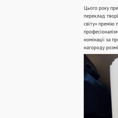
Цього року пре
переклад творі
світу» премію 
професіоналізму
номінації за п
нагороду розмір