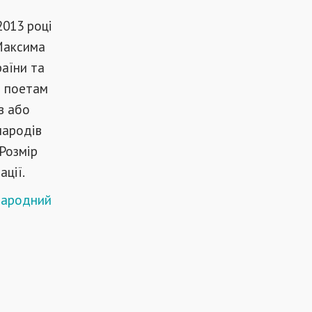
2013 році
 Максима
раїни та
і поетам
в або
народів
 Розмір
ації.
жнародний