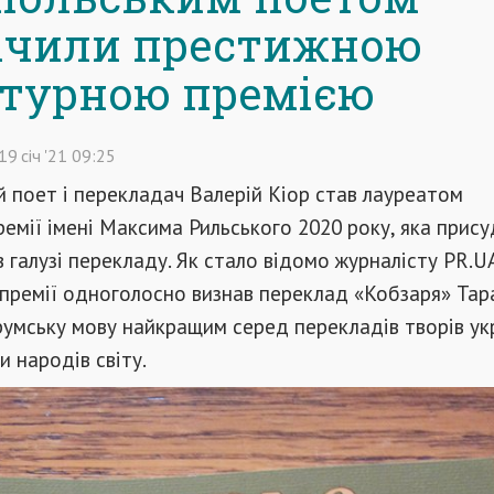
ачили престижною
атурною премією
19
січ
'21
09:25
 поет і перекладач Валерій К
і
ор став лауреатом
ремії імені Максима Рильського 2020 року, яка прис
в галузі перекладу. Як стало відомо журналісту PR.U
премії одноголосно визнав переклад «Кобзаря» Тар
умську мову найкращим серед перекладів творів ук
и народів світу.