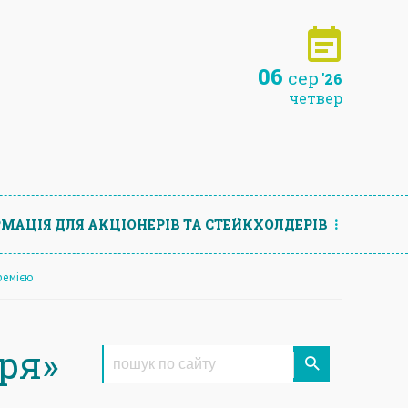
06
сер
'26
четвер
МАЦIЯ ДЛЯ АКЦIОНЕРIВ ТА СТЕЙКХОЛДЕРIВ
ремією
ря»