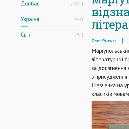
Донбас
1031
відзн
Україна
864
літер
Світ
97
Олег Рисьєв
Маріупольський
літературної п
за досягнення 
з присудження 
Шевченка на ур
класиків мовам