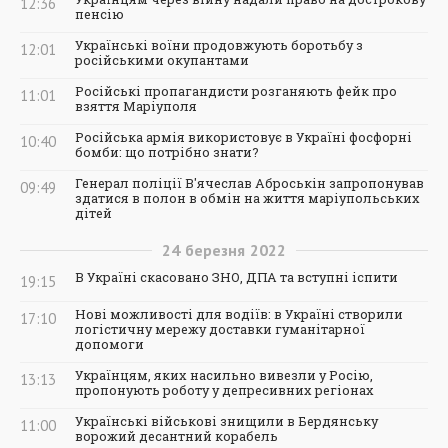
12:36
пенсію
Українські воїни продовжують боротьбу з
12:01
російськими окупантами
Російські пропагандисти розганяють фейк про
11:01
взяття Маріуполя
Російська армія використовує в Україні фосфорні
10:40
бомби: що потрібно знати?
Генерал поліції В'ячеслав Аброськін запропонував
09:49
здатися в полон в обмін на життя маріупольських
дітей
24
березня
2022
В Україні скасовано ЗНО, ДПА та вступні іспити
19:15
Нові можливості для водіїв: в Україні створили
17:10
логістичну мережу доставки гуманітарної
допомоги
Українцям, яких насильно вивезли у Росію,
13:13
пропонують роботу у депресивних регіонах
Українські військові знищили в Бердянську
11:00
ворожий десантний корабель