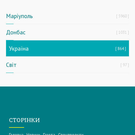
Маріуполь
5960
Донбас
1031
Україна
864
Світ
97
СТОРІНКИ
Головна
Новини
Газета
Спецпроекти