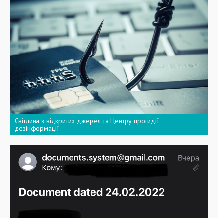
Світлина з відкритих джерел та Центру протидії
дезінформації