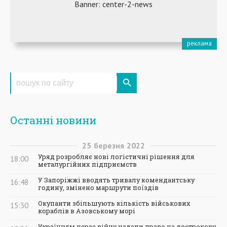
Останні новини
25
березня
2022
Уряд розробляє нові логістичні рішення для
18:00
металургійних підприємств
У Запоріжжі вводять тривалу комендантську
16:48
годину, змінено маршрути поїздів
Окупанти збільшують кількість військових
15:30
кораблів в Азовському морі
Українцям через війну надали право на дострокову