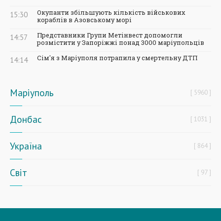
Окупанти збільшують кількість військових
15:30
кораблів в Азовському морі
Представники Групи Метінвест допомогли
14:57
розмістити у Запоріжжі понад 3000 маріупольців
Сім'я з Маріуполя потрапила у смертельну ДТП
14:14
Маріуполь
5960
Донбас
1031
Україна
864
Світ
97