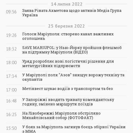
14
липня
2022
Заява Ріната Ахметова щодо активів Медіа Група
09:56
Україна
25
березня
2022
Голоси Маріуполя: створено канал важливих
19:26
оголошень
SAVE MARIUPOL: у Нью-Йорку пройшов флешмоб
18:32
на підтримку Маріуполя (ВІДЕО)
Уряд розробляє нові логістичні рішення для
18:00
металургійних підприємств
У Маріуполі полк "Азов" знищує ворожу техніку та
17:34
окупантів
Метінвест шукає водіїв з транспортом та без
17:00
У Запоріжжі вводять тривалу комендантську
16:48
годину, змінено маршрути поїздів
На Лівобережжі Маріуполя обстріляно
16:25
Михайлівський собор (ФОТОФАКТ)
У боях за Маріуполь загинув боєць збірної України
15:50
з ММА