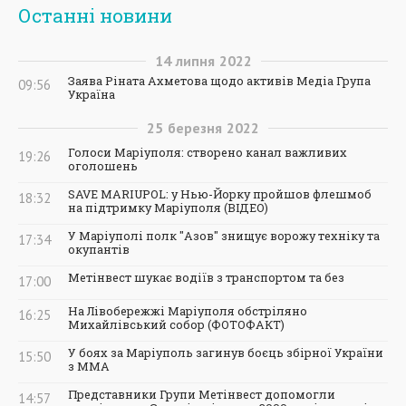
Останні новини
14
липня
2022
Заява Ріната Ахметова щодо активів Медіа Група
09:56
Україна
25
березня
2022
Голоси Маріуполя: створено канал важливих
19:26
оголошень
SAVE MARIUPOL: у Нью-Йорку пройшов флешмоб
18:32
на підтримку Маріуполя (ВІДЕО)
У Маріуполі полк "Азов" знищує ворожу техніку та
17:34
окупантів
Метінвест шукає водіїв з транспортом та без
17:00
На Лівобережжі Маріуполя обстріляно
16:25
Михайлівський собор (ФОТОФАКТ)
У боях за Маріуполь загинув боєць збірної України
15:50
з ММА
Представники Групи Метінвест допомогли
14:57