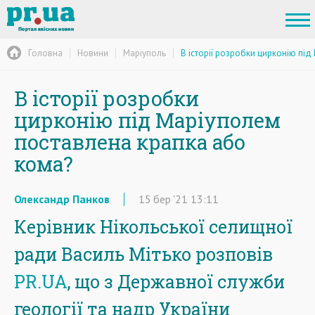
Головна
Новини
Маріуполь
В історії розробки цирконію пі
В історії розробки
цирконію під Маріуполем
поставлена крапка або
кома?
Олександр Панков
15
бер
'21
13:11
Керівник Нікольської селищної
ради Василь Мітько розповів
PR.UA
, що з Державної служби
геології та надр України