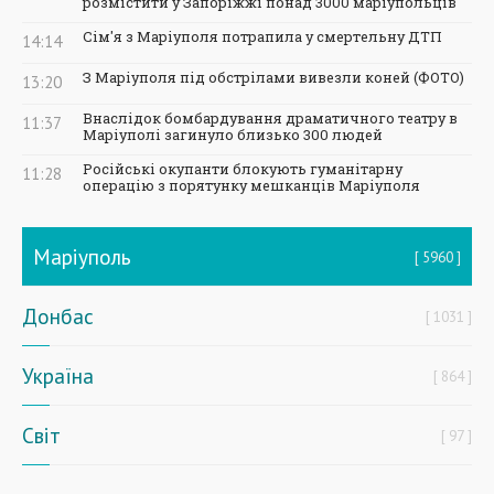
розмістити у Запоріжжі понад 3000 маріупольців
Сім'я з Маріуполя потрапила у смертельну ДТП
14:14
З Маріуполя під обстрілами вивезли коней (ФОТО)
13:20
Внаслідок бомбардування драматичного театру в
11:37
Маріуполі загинуло близько 300 людей
Російські окупанти блокують гуманітарну
11:28
операцію з порятунку мешканців Маріуполя
Маріуполь
5960
Донбас
1031
Україна
864
Світ
97