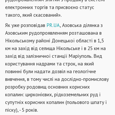
електронних торгів та присвоєно статус
такого, який скасований».
Як уже розповідав
PR.UA
, Азовська ділянка з
Азовським рудопроявленням розташована в
Нікольському районі Донецької області в 1,5
км на захід від селища Нікольське і в 25 км на
захід від залізничної станції Маріуполь. Вид
користування надрами та строк, на який
повинні були надати дозвіл на геологічне
вивчення, в тому числі на дослідно-промислову
розробку родовищ основних корисних
копалин: цирконієвих, рідкоземельних руд і
супутніх корисних копалин (польового шпату і
піску), - 5 років.