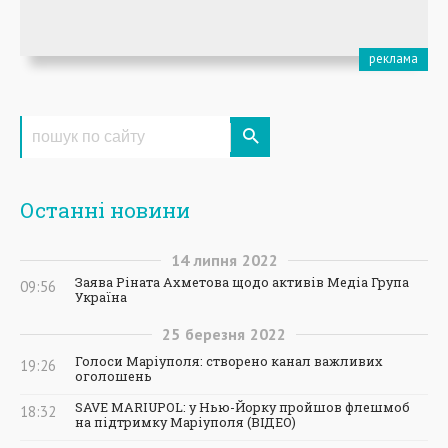
Останні новини
14
липня
2022
Заява Ріната Ахметова щодо активів Медіа Група
09:56
Україна
25
березня
2022
Голоси Маріуполя: створено канал важливих
19:26
оголошень
SAVE MARIUPOL: у Нью-Йорку пройшов флешмоб
18:32
на підтримку Маріуполя (ВІДЕО)