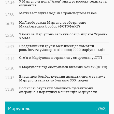
У Маріуполі полк "Азов" знищує ворожу техніку та
17:34
окупантів
Метінвест шукає водіїв з транспортом та без
17:00
На Лівобережжі Маріуполя обстріляно
16:25
Михайлівський собор (ФОТОФАКТ)
У боях за Маріуполь загинув боєць збірної України
15:50
з ММА
Представники Групи Метінвест допомогли
14:57
розмістити у Запоріжжі понад 3000 маріупольців
Сім'я з Маріуполя потрапила у смертельну ДТП
14:14
З Маріуполя під обстрілами вивезли коней (ФОТО)
13:20
Внаслідок бомбардування драматичного театру в
11:37
Маріуполі загинуло близько 300 людей
Російські окупанти блокують гуманітарну
11:28
операцію з порятунку мешканців Маріуполя
Маріуполь
5960