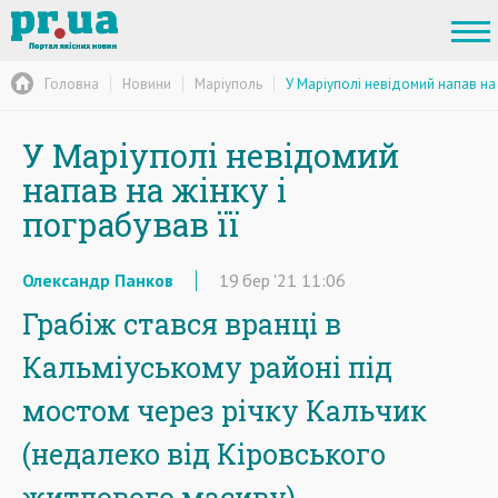
Головна
Новини
Маріуполь
У Маріуполі невідомий напав на ж
У Маріуполі невідомий
напав на жінку і
пограбував її
Олександр Панков
19
бер
'21
11:06
Грабіж стався вранці в
Кальміуському районі під
мостом через річку Кальчик
(недалеко від Кіровського
житлового масиву),