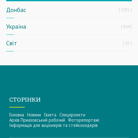
Донбас
1031
Україна
864
Світ
97
СТОРІНКИ
Головна
Новини
Газета
Спецпроекти
Архів Приазовський робочий
Фоторепортажі
Інформацiя для акцiонерiв та стейкхолдерiв