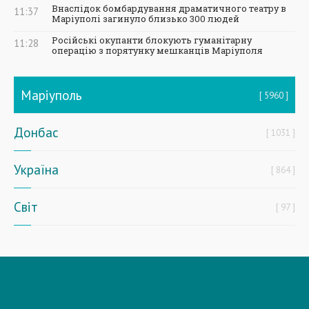
Внаслідок бомбардування драматичного театру в
11:37
Маріуполі загинуло близько 300 людей
Російські окупанти блокують гуманітарну
11:28
операцію з порятунку мешканців Маріуполя
Маріуполь
5960
Донбас
1031
Україна
864
Світ
97