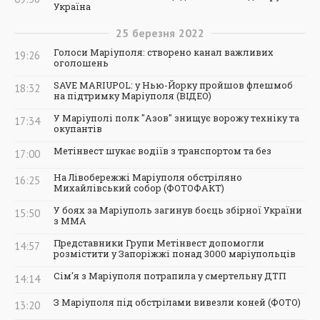
Україна
25
березня
2022
Голоси Маріуполя: створено канал важливих
19:26
оголошень
SAVE MARIUPOL: у Нью-Йорку пройшов флешмоб
18:32
на підтримку Маріуполя (ВІДЕО)
У Маріуполі полк "Азов" знищує ворожу техніку та
17:34
окупантів
Метінвест шукає водіїв з транспортом та без
17:00
На Лівобережжі Маріуполя обстріляно
16:25
Михайлівський собор (ФОТОФАКТ)
У боях за Маріуполь загинув боєць збірної України
15:50
з ММА
Представники Групи Метінвест допомогли
14:57
розмістити у Запоріжжі понад 3000 маріупольців
Сім'я з Маріуполя потрапила у смертельну ДТП
14:14
З Маріуполя під обстрілами вивезли коней (ФОТО)
13:20