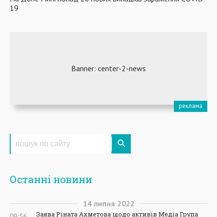
19
Останні новини
14
липня
2022
Заява Ріната Ахметова щодо активів Медіа Група
09:56