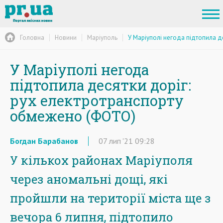
Головна
Новини
Маріуполь
У Маріуполі негода підтопила д
У Маріуполі негода
підтопила десятки доріг:
рух електротранспорту
обмежено (ФОТО)
Богдан Барабанов
07
лип
'21
09:28
У кількох районах Маріуполя
через аномальні дощі, які
пройшли на території міста ще з
вечора 6 липня, підтопило