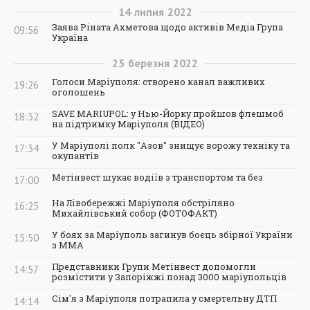
14
липня
2022
Заява Ріната Ахметова щодо активів Медіа Група
09:56
Україна
25
березня
2022
Голоси Маріуполя: створено канал важливих
19:26
оголошень
SAVE MARIUPOL: у Нью-Йорку пройшов флешмоб
18:32
на підтримку Маріуполя (ВІДЕО)
У Маріуполі полк "Азов" знищує ворожу техніку та
17:34
окупантів
Метінвест шукає водіїв з транспортом та без
17:00
На Лівобережжі Маріуполя обстріляно
16:25
Михайлівський собор (ФОТОФАКТ)
У боях за Маріуполь загинув боєць збірної України
15:50
з ММА
Представники Групи Метінвест допомогли
14:57
розмістити у Запоріжжі понад 3000 маріупольців
Сім'я з Маріуполя потрапила у смертельну ДТП
14:14