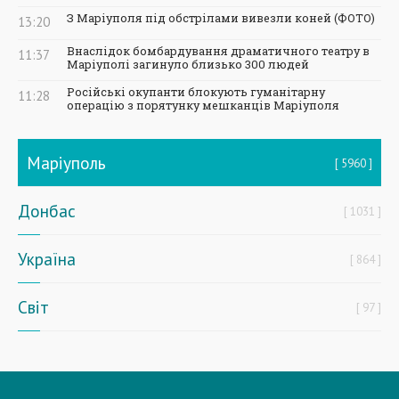
З Маріуполя під обстрілами вивезли коней (ФОТО)
13:20
Внаслідок бомбардування драматичного театру в
11:37
Маріуполі загинуло близько 300 людей
Російські окупанти блокують гуманітарну
11:28
операцію з порятунку мешканців Маріуполя
Маріуполь
5960
Донбас
1031
Україна
864
Світ
97