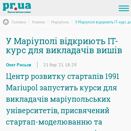
Головна
Новини
Маріуполь
У Маріуполі відкриють IT-курс д
У Маріуполі відкриють IT-
курс для викладачів вишів
Олег Рисьєв
21
бер
'21
18:29
Центр розвитку стартапів 1991
Mariupol запустить курси для
викладачів маріупольських
університетів, присвячений
стартап-моделюванню та