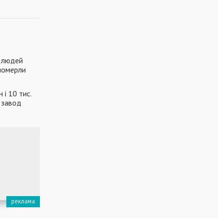
0 людей
померли
 і 10 тис.
о завод