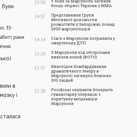
У боях за Маріуполь загинув
15:50
ї були
боєць збірної України з ММА
Представники Групи
14:57
Метінвест допомогли
розмістити у Запоріжжі понад
п. 35-
3000 маріупольців
абиті рани
Сім'я з Маріуполя потрапила у
14:14
смертельну ДТП
ення.
З Маріуполя під обстрілами
13:20
нької
вивезли коней (ФОТО)
Внаслідок бомбардування
11:37
драматичного театру в
Маріуполі загинуло близько
300 людей
вили в
Російські окупанти блокують
11:28
мозку і
гуманітарну операцію з
порятунку мешканців
Маріуполя
, сталася