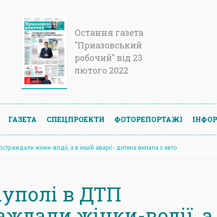
Остання газета
"Приазовський
робочий" від 23
лютого 2022
ГАЗЕТА
СПЕЦПРОЕКТИ
ФОТОРЕПОРТАЖІ
ІНФОР
страждали жінки-водії, а в іншій аварії - дитина випала з авто
іуполі в ДТП
ждали жінки-водії, а