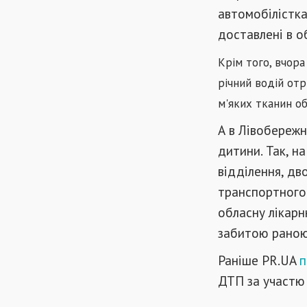
автомобілістка 
доставлені в о
Крім того, вчора
річний водій отр
м'яких тканин о
А в Лівобережн
дитини. Так, на
відділення, дв
транспортного 
обласну лікарн
забитою раною
Раніше PR.UA
п
ДТП за участю 