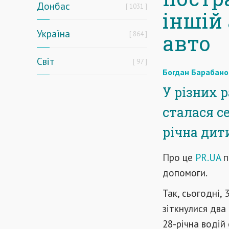
Донбас
1031
іншій 
Україна
864
авто
Світ
97
Богдан Барабано
У різних р
сталася с
річна дит
Про це
PR.UA
п
допомоги.
Так, сьогодні, 
зіткнулися два
28-річна водій