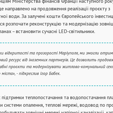
иціям Міністерства фінансів Франції наступного ро
де направлено на продовження реалізації проєкту з
ної води. За залучені кошти Європейського інвести
ся розпочати реконструкцію та модернізацію зовні
планах – встановити сучасні LED-світильники.
ки відкритості та прозорості Маріуполя, ми змогли отри
овий ресурс від іноземних партнерів. Це дозволить продо
бні проєкти та модернізувати житлово-комунальний се
міста», - підкреслив Ігор Бабек.
х підтримки теплопостачання та водопостачання пл
 системи опалення, теплові мережі, водовод по пр
 побудувати зовнішні мережі напірної каналізації, ка