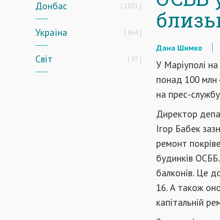
Донбас
1031
близь
Україна
864
Дана Шимко
Світ
97
У
Маріуполі
на
понад
100 млн
на
прес
-
службу
Директор депа
Ігор Бабек заз
ремонт покріве
будинків ОСББ.
балконів. Це д
16. А також он
капітальній ре