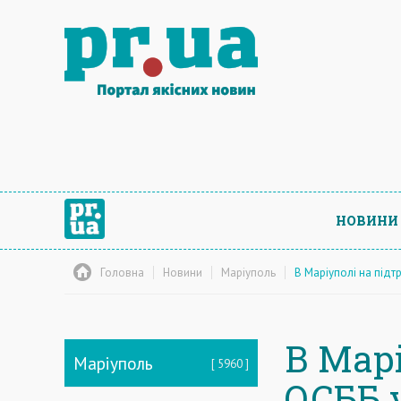
НОВИНИ
Головна
Новини
Маріуполь
В Маріуполі на підт
В Мар
Маріуполь
5960
ОСББ у