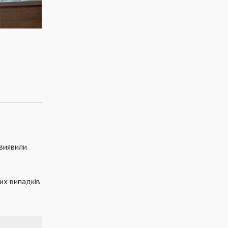
 виявили
их випадків