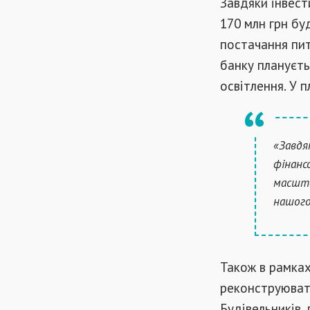
Завдяки інвест
170 млн грн бу
постачання пит
банку плануєть
освітлення. У 
«Завдя
фінанс
масшта
нашого 
Також в рамка
реконструювати
Будівельників,