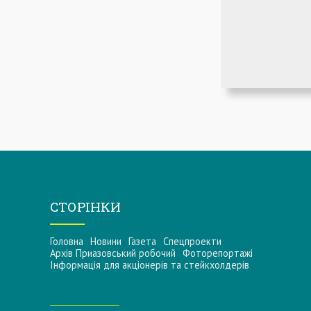
СТОРІНКИ
Головна
Новини
Газета
Спецпроекти
Архів Приазовський робочий
Фоторепортажі
Інформацiя для акцiонерiв та стейкхолдерiв