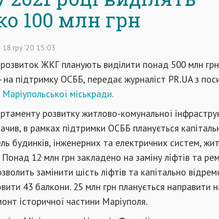
ко 100 млн грн
18
гру
'20
15:03
розвиток
ЖКГ
планують
виділити
понад
500 млн
грн
-
на
підтримку
ОСББ
,
передає
журналіст
PR.UA
з пос
Маріупольської міськради.
ртаменту розвитку житлово-комунальної інфрастру
начив, в рамках підтримки ОСББ планується капіталь
ль будинків, інженерних та електричних систем, жи
 Понад 12 млн грн закладено на заміну ліфтів та ре
озволить замінити шість ліфтів та капітально відре
овити 43 балкони. 25 млн грн планується направити н
монт історичної частини Маріуполя.