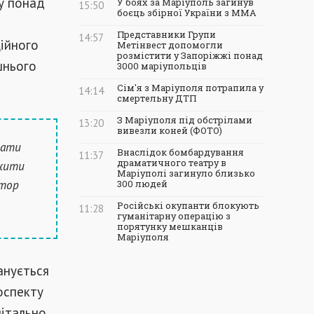
ку понад
У боях за Маріуполь загинув
15:50
боєць збірної України з ММА
Представники Групи
14:57
ційного
Метінвест допомогли
розмістити у Запоріжжі понад
шнього
3000 маріупольців
Сім'я з Маріуполя потрапила у
14:14
смертельну ДТП
З Маріуполя під обстрілами
13:20
вивезли коней (ФОТО)
мати
Внаслідок бомбардування
11:37
драматичного театру в
вжити
Маріуполі загинуло близько
ктор
300 людей
Російські окупанти блокують
11:28
гуманітарну операцію з
порятунку мешканців
Маріуполя
анується
оспекту
пітально