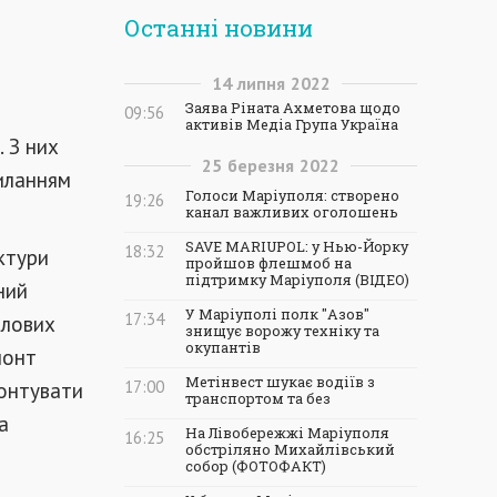
Останні новини
14
липня
2022
Заява Ріната Ахметова щодо
09:56
активів Медіа Група Україна
.
З
них
25
березня
2022
иланням
Голоси Маріуполя: створено
19:26
канал важливих оголошень
SAVE MARIUPOL: у Нью-Йорку
18:32
ктури
пройшов флешмоб на
підтримку Маріуполя (ВІДЕО)
ний
У Маріуполі полк "Азов"
17:34
тлових
знищує ворожу техніку та
окупантів
монт
Метінвест шукає водіїв з
монтувати
17:00
транспортом та без
а
На Лівобережжі Маріуполя
16:25
обстріляно Михайлівський
собор (ФОТОФАКТ)