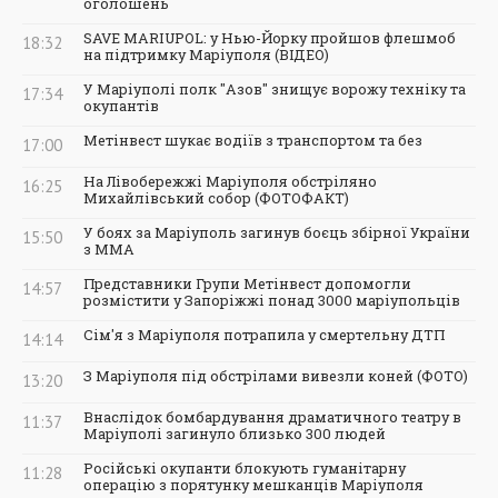
оголошень
SAVE MARIUPOL: у Нью-Йорку пройшов флешмоб
18:32
на підтримку Маріуполя (ВІДЕО)
У Маріуполі полк "Азов" знищує ворожу техніку та
17:34
окупантів
Метінвест шукає водіїв з транспортом та без
17:00
На Лівобережжі Маріуполя обстріляно
16:25
Михайлівський собор (ФОТОФАКТ)
У боях за Маріуполь загинув боєць збірної України
15:50
з ММА
Представники Групи Метінвест допомогли
14:57
розмістити у Запоріжжі понад 3000 маріупольців
Сім'я з Маріуполя потрапила у смертельну ДТП
14:14
З Маріуполя під обстрілами вивезли коней (ФОТО)
13:20
Внаслідок бомбардування драматичного театру в
11:37
Маріуполі загинуло близько 300 людей
Російські окупанти блокують гуманітарну
11:28
операцію з порятунку мешканців Маріуполя