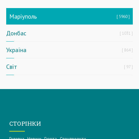
Маріуполь
5960
Донбас
1031
Україна
864
Світ
97
СТОРІНКИ
Головна
Новини
Газета
Спецпроекти