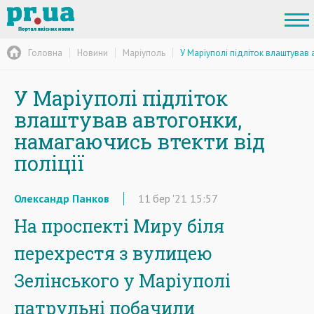
Головна
Новини
Маріуполь
У Маріуполі підліток влаштував 
У Маріуполі підліток
влаштував автогонки,
намагаючись втекти від
поліції
Олександр Панков
11
бер
'21
15:57
На проспекті Миру біля
перехрестя з вулицею
Зелінського у Маріуполі
патрульні побачили