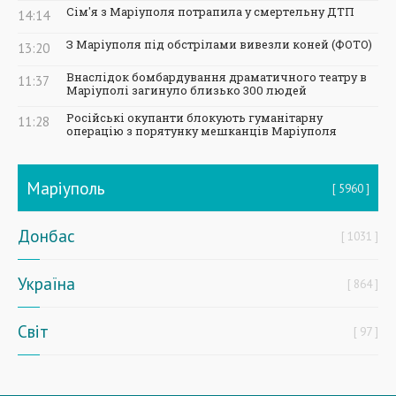
Сім'я з Маріуполя потрапила у смертельну ДТП
14:14
З Маріуполя під обстрілами вивезли коней (ФОТО)
13:20
Внаслідок бомбардування драматичного театру в
11:37
Маріуполі загинуло близько 300 людей
Російські окупанти блокують гуманітарну
11:28
операцію з порятунку мешканців Маріуполя
Маріуполь
5960
Донбас
1031
Україна
864
Світ
97