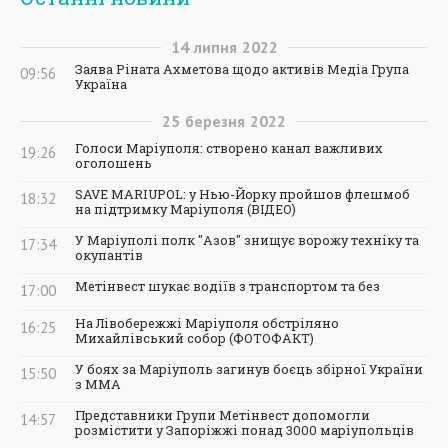
14
липня
2022
Заява Ріната Ахметова щодо активів Медіа Група
09:56
Україна
25
березня
2022
Голоси Маріуполя: створено канал важливих
19:26
оголошень
SAVE MARIUPOL: у Нью-Йорку пройшов флешмоб
18:32
на підтримку Маріуполя (ВІДЕО)
У Маріуполі полк "Азов" знищує ворожу техніку та
17:34
окупантів
Метінвест шукає водіїв з транспортом та без
17:00
На Лівобережжі Маріуполя обстріляно
16:25
Михайлівський собор (ФОТОФАКТ)
У боях за Маріуполь загинув боєць збірної України
15:50
з ММА
Представники Групи Метінвест допомогли
14:57
розмістити у Запоріжжі понад 3000 маріупольців