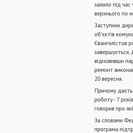
залило під час 
верхнього по н
Заступник дире
об'єктів комун
Євангелістов р
завершується. 
відновивши пар
ремонт виконан
20 вересня.
Причому даєтьс
роботу - 7 рок
говорив про які
За словами Фед
програма підт