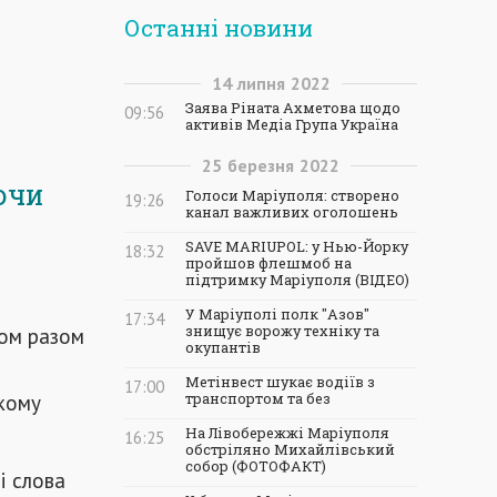
Останні новини
14
липня
2022
Заява Ріната Ахметова щодо
09:56
активів Медіа Група Україна
25
березня
2022
ючи
Голоси Маріуполя: створено
19:26
канал важливих оголошень
SAVE MARIUPOL: у Нью-Йорку
18:32
пройшов флешмоб на
підтримку Маріуполя (ВІДЕО)
У Маріуполі полк "Азов"
17:34
ком разом
знищує ворожу техніку та
окупантів
Метінвест шукає водіїв з
17:00
кому
транспортом та без
На Лівобережжі Маріуполя
16:25
обстріляно Михайлівський
собор (ФОТОФАКТ)
і слова