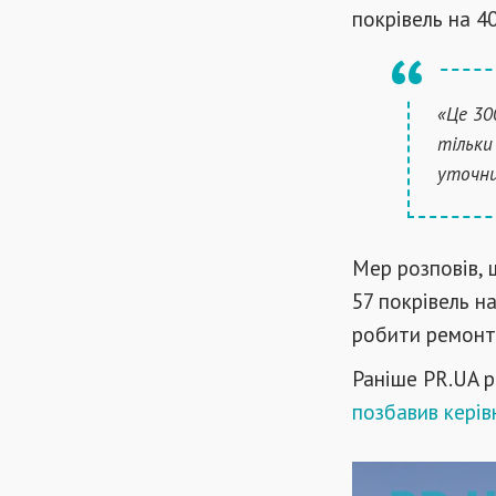
покрівель на 4
«Це 30
тільки
уточни
Мер розповів, 
57 покрівель н
робити ремонт 
Раніше PR.UA р
позбавив керів