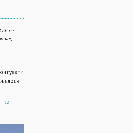
СББ не
иви», -
монтувати
довелося
енко