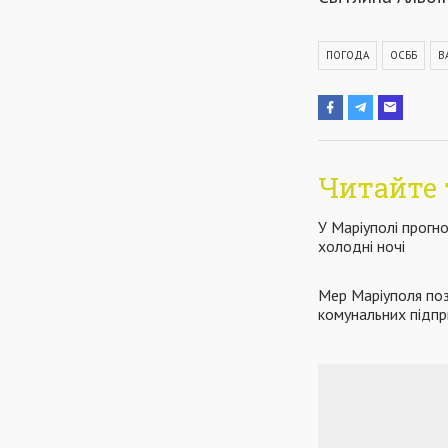
ПОГОДА
ОСББ
В
Читайте 
У Маріуполі прогн
холодні ночі
Мер Маріуполя поз
комунальних підп