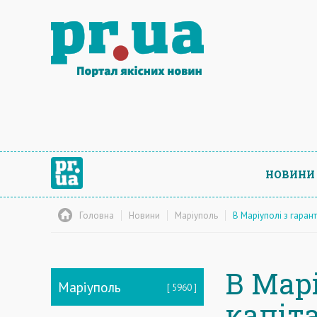
НОВИНИ
Головна
Новини
Маріуполь
В Маріуполі з гаран
В Мар
Маріуполь
5960
капіт