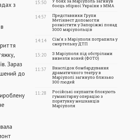
У боях за Маріуполь загинув
15:50
здах з
боєць збірної України з ММА
Представники Групи
14:57
Метінвест допомогли
розмістити у Запоріжжі понад
ів
3000 маріупольців
Сім'я з Маріуполя потрапила у
14:14
криття
смертельну ДТП
тяжку,
З Маріуполя під обстрілами
13:20
вивезли коней (ФОТО)
в. Зараз
Внаслідок бомбардування
11:37
ршений до
драматичного театру в
Маріуполі загинуло близько
300 людей
Російські окупанти блокують
11:28
 вироблену
гуманітарну операцію з
порятунку мешканців
не
Маріуполя
ювала
монт