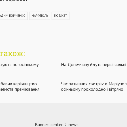
АДИМ БОЙЧЕНКО
МАРІУПОЛЬ
БЮДЖЕТ
також:
озують по-осінньому
На Донеччину йдуть перші сильні
бавив керівництво
Час затишних светрів: в Маріупол
риємств преміювання
осінньому прохолодно і вітряно