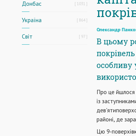
Донбас
1031
покрі
Україна
864
Олександр Панко
Світ
97
В цьому р
покрівель
особливу у
використо
Про це йшлося
із заступникам
дев'ятиповерх
районі, де зар
Цю 9-поверхівк