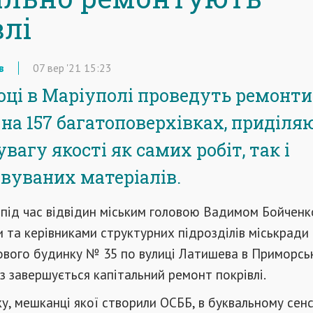
влі
в
07
вер
'21
15:23
оці в Маріуполі проведуть ремонти
 на 157 багатоповерхівках, приділя
вагу якості як самих робіт, так і
вуваних матеріалів.
 під час відвідин міським головою Вадимом Бойчен
и та керівниками структурних підрозділів міськради
ового будинку № 35 по вулиці Латишева в Приморсь
аз завершується капітальний ремонт покрівлі.
у, мешканці якої створили ОСББ, в буквальному сенс