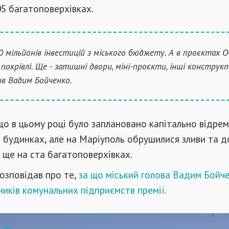
05 багатоповерхівках.
0 мільйонів інвестицій з міського бюджету. А в проєктах О
 покрівлі. Ще - затишні двори, міні-проєкти, інші конструкт
в Вадим Бойченко.
що в цьому році було заплановано капітально відре
а будинках, але на Маріуполь обрушилися зливи та 
ще на ста багатоповерхівках.
озповідав про те,
за що міський голова Вадим Бойч
ників комунальних підприємств премії.