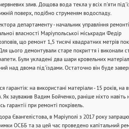
червневих злив. Дощова вода текла у всіх п'яти під'ї
ижній поверх, подібно струменям водоспаду.
ктора департаменту - начальник управління ремонт
альної власності Маріупольської міськради Федір
озповів, що ремонт 1,5 тисячі квадратних метрів по
Для цього демонтували старе покриття і виконали с
апети. Були укладені два шари кровельних матеріалі
ий над двома під'їздами. Остаточно він буде заве
я гарантія: на використані матеріали - 15 років, на
ів. Як зауважив Вадим Бойченко, раніше ніхто навіть 
сь гарантії при ремонті покрівель.
ора Євангелістова, в Маріуполі з 2017 року запрац
римки ОСББ та за цей час проведено капітальний ре