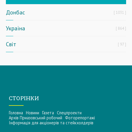
Донбас
1031
Україна
864
Світ
97
СТОРІНКИ
Головна
Новини
Газета
Спецпроекти
Архів Приазовський робочий
Фоторепортажі
Інформацiя для акцiонерiв та стейкхолдерiв