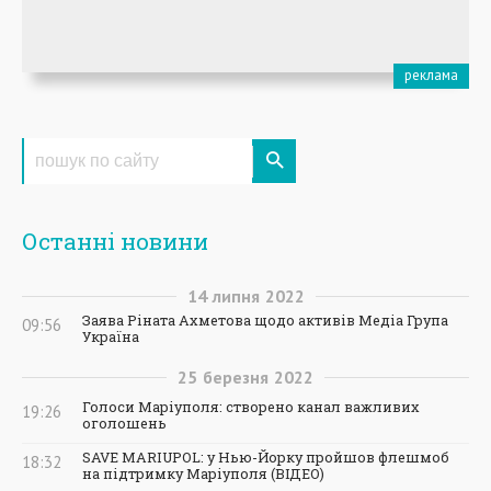
Останні новини
14
липня
2022
Заява Ріната Ахметова щодо активів Медіа Група
09:56
Україна
25
березня
2022
Голоси Маріуполя: створено канал важливих
19:26
оголошень
SAVE MARIUPOL: у Нью-Йорку пройшов флешмоб
18:32
на підтримку Маріуполя (ВІДЕО)