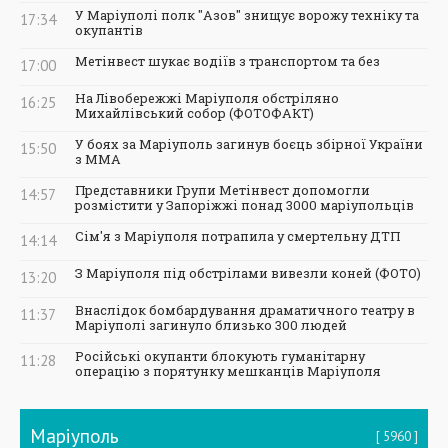
У Маріуполі полк "Азов" знищує ворожу техніку та
17:34
окупантів
Метінвест шукає водіїв з транспортом та без
17:00
На Лівобережжі Маріуполя обстріляно
16:25
Михайлівський собор (ФОТОФАКТ)
У боях за Маріуполь загинув боєць збірної України
15:50
з ММА
Представники Групи Метінвест допомогли
14:57
розмістити у Запоріжжі понад 3000 маріупольців
Сім'я з Маріуполя потрапила у смертельну ДТП
14:14
З Маріуполя під обстрілами вивезли коней (ФОТО)
13:20
Внаслідок бомбардування драматичного театру в
11:37
Маріуполі загинуло близько 300 людей
Російські окупанти блокують гуманітарну
11:28
операцію з порятунку мешканців Маріуполя
Маріуполь
5960