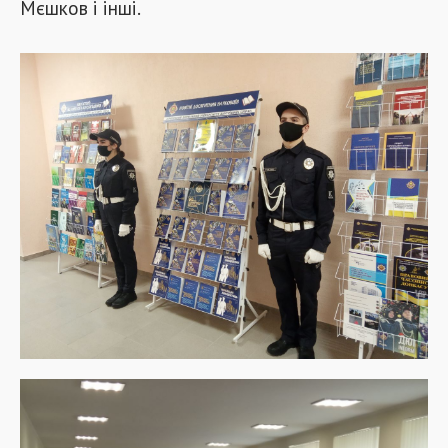
Мєшков і інші.