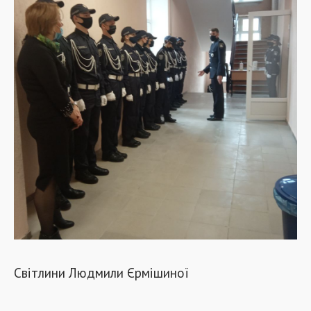
Світлини Людмили Єрмішиної