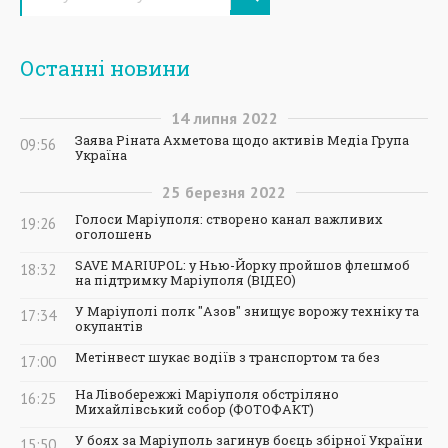
Останні новини
14
липня
2022
Заява Ріната Ахметова щодо активів Медіа Група
09:56
Україна
25
березня
2022
Голоси Маріуполя: створено канал важливих
19:26
оголошень
SAVE MARIUPOL: у Нью-Йорку пройшов флешмоб
18:32
на підтримку Маріуполя (ВІДЕО)
У Маріуполі полк "Азов" знищує ворожу техніку та
17:34
окупантів
Метінвест шукає водіїв з транспортом та без
17:00
На Лівобережжі Маріуполя обстріляно
16:25
Михайлівський собор (ФОТОФАКТ)
У боях за Маріуполь загинув боєць збірної України
15:50