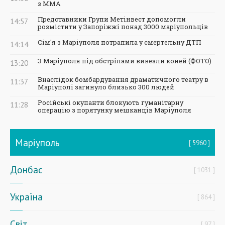
з ММА
Представники Групи Метінвест допомогли
14:57
розмістити у Запоріжжі понад 3000 маріупольців
Сім'я з Маріуполя потрапила у смертельну ДТП
14:14
З Маріуполя під обстрілами вивезли коней (ФОТО)
13:20
Внаслідок бомбардування драматичного театру в
11:37
Маріуполі загинуло близько 300 людей
Російські окупанти блокують гуманітарну
11:28
операцію з порятунку мешканців Маріуполя
Маріуполь
5960
Донбас
1031
Україна
864
Світ
97