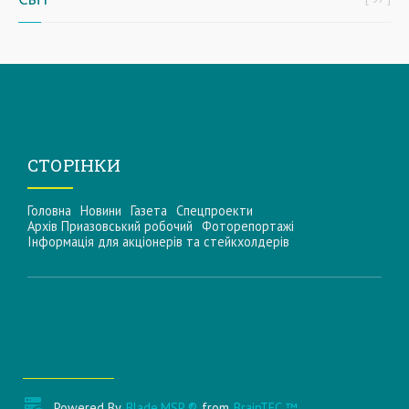
СТОРІНКИ
Головна
Новини
Газета
Спецпроекти
Архів Приазовський робочий
Фоторепортажі
Інформацiя для акцiонерiв та стейкхолдерiв
Powered By
Blade.MSP ®
from
BrainTEC ™