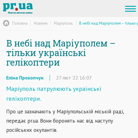
Головна
Новини
Маріуполь
В небі над Маріуполем – тільки у
В небі над Маріуполем –
тільки українські
гелікоптери
Еліна Прокопчук
27
лют
'22
16:07
Маріуполь патрулюють українські
гелікоптери.
Про це зазначають у Маріупольській міській раді,
передає pr.ua. Вони боронять нас від наступу
російських окупантів.