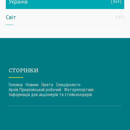
Україна
864
Світ
97
СТОРІНКИ
Головна
Новини
Газета
Спецпроекти
Архів Приазовський робочий
Фоторепортажі
Інформацiя для акцiонерiв та стейкхолдерiв