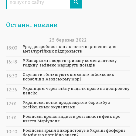
Останні новини
25
березня
2022
Уряд розробляє нові логістичні рішення для
18:00
металургійних підприємств
У Запоріжжі вводять тривалу комендантську
16:48
годину, змінено маршрути поїздів
Окупанти збільшують кількість військових
15:30
кораблів в Азовському морі
Українцям через війну надали право на дострокову
12:36
пенсію
Українські воїни продовжують боротьбу з
12:01
російськими окупантами
Російські пропагандисти розганяють фейк про
11:01
взяття Маріуполя
Російська армія використовує в Україні фосфорні
10:40
бомби: що потрібно знати?