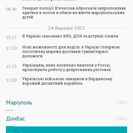
Генерал поліції В'ячеслав Аброськін запропонував
09:49
здатися в полон в обмін на життя маріупольських
дітей
24
березня
2022
В Україні скасовано ЗНО, ДПА та вступні іспити
19:15
Нові можливості для водіїв: в Україні створили
17:10
логістичну мережу доставки гуманітарної
допомоги
Українцям, яких насильно вивезли у Росію,
13:13
пропонують роботу у депресивних регіонах
Українські військові знищили в Бердянську
11:00
ворожий десантний корабель
Маріуполь
5960
Донбас
1031