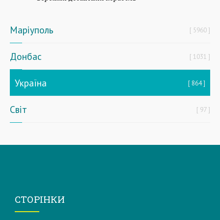
Маріуполь
5960
Донбас
1031
Україна
864
Світ
97
СТОРІНКИ