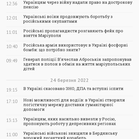
Українцям через війну надали право на дострокову
12:36
пенсію
Українські воїни продовжують боротьбу з
12:01
російськими окупантами
Російські пропагандисти розганяють фейк про
11:01
взяття Маріуполя
Російська армія використовує в Україні фосфорні
10:40
бомби: що потрібно знати?
Генерал поліції В'ячеслав Аброськін запропонував
09:49
здатися в полон в обмін на життя маріупольських
дітей
24
березня
2022
В Україні скасовано ЗНО, ДПА та вступні іспити
19:15
Нові можливості для водіїв: в Україні створили
17:10
логістичну мережу доставки гуманітарної
допомоги
Українцям, яких насильно вивезли у Росію,
13:13
пропонують роботу у депресивних регіонах
Українські військові знищили в Бердянську
11:00
ворожий десантний корабель