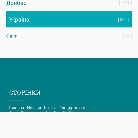
Донбас
1031
Україна
864
Світ
97
СТОРІНКИ
Головна
Новини
Газета
Спецпроекти
Архів Приазовський робочий
Фоторепортажі
Інформацiя для акцiонерiв та стейкхолдерiв