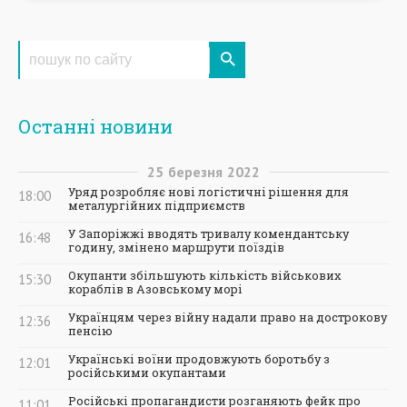
Останні новини
25
березня
2022
Уряд розробляє нові логістичні рішення для
18:00
металургійних підприємств
У Запоріжжі вводять тривалу комендантську
16:48
годину, змінено маршрути поїздів
Окупанти збільшують кількість військових
15:30
кораблів в Азовському морі
Українцям через війну надали право на дострокову
12:36
пенсію
Українські воїни продовжують боротьбу з
12:01
російськими окупантами
Російські пропагандисти розганяють фейк про
11:01