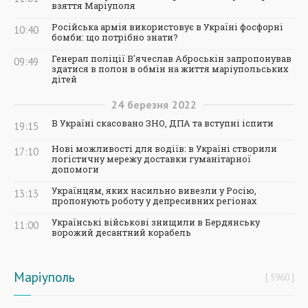
взяття Маріуполя
Російська армія використовує в Україні фосфорні
10:40
бомби: що потрібно знати?
Генерал поліції В'ячеслав Аброськін запропонував
09:49
здатися в полон в обмін на життя маріупольських
дітей
24
березня
2022
В Україні скасовано ЗНО, ДПА та вступні іспити
19:15
Нові можливості для водіїв: в Україні створили
17:10
логістичну мережу доставки гуманітарної
допомоги
Українцям, яких насильно вивезли у Росію,
13:13
пропонують роботу у депресивних регіонах
Українські військові знищили в Бердянську
11:00
ворожий десантний корабель
Маріуполь
5960