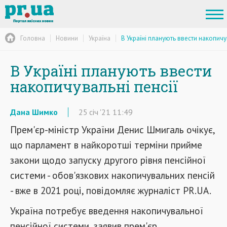
Головна
Новини
Україна
В Україні планують ввести накопичу
В Україні планують ввести
накопичувальні пенсії
Дана Шимко
25
січ
'21
11:49
Прем'єр-міністр України Денис Шмигаль очікує,
що парламент в найкоротші терміни прийме
закони щодо запуску другого рівня пенсійної
системи - обов'язкових накопичувальних пенсій
- вже в 2021 році, повідомляє журналіст PR.UA.
Україна потребує введення накопичувальної
пенсійної системи, заявив прем'єр,