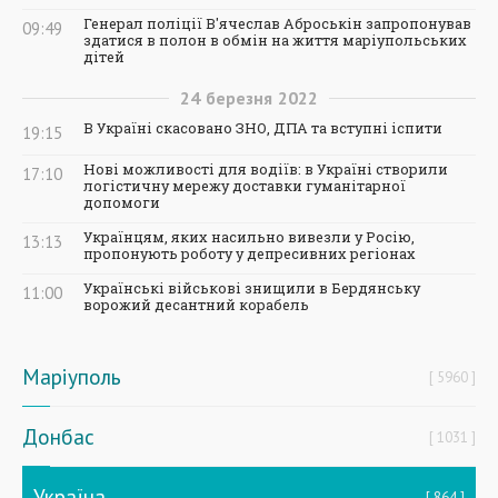
Генерал поліції В'ячеслав Аброськін запропонував
09:49
здатися в полон в обмін на життя маріупольських
дітей
24
березня
2022
В Україні скасовано ЗНО, ДПА та вступні іспити
19:15
Нові можливості для водіїв: в Україні створили
17:10
логістичну мережу доставки гуманітарної
допомоги
Українцям, яких насильно вивезли у Росію,
13:13
пропонують роботу у депресивних регіонах
Українські військові знищили в Бердянську
11:00
ворожий десантний корабель
Маріуполь
5960
Донбас
1031
Україна
864