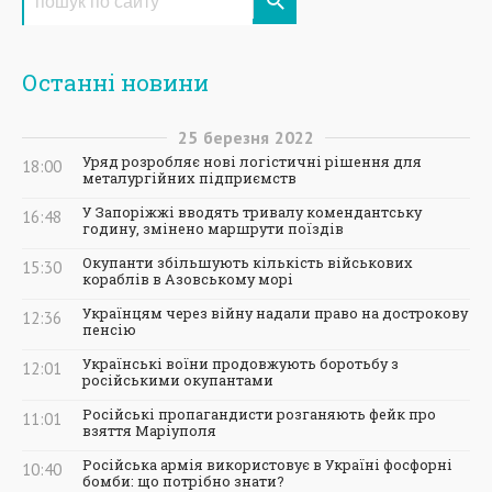
Останні новини
25
березня
2022
Уряд розробляє нові логістичні рішення для
18:00
металургійних підприємств
У Запоріжжі вводять тривалу комендантську
16:48
годину, змінено маршрути поїздів
Окупанти збільшують кількість військових
15:30
кораблів в Азовському морі
Українцям через війну надали право на дострокову
12:36
пенсію
Українські воїни продовжують боротьбу з
12:01
російськими окупантами
Російські пропагандисти розганяють фейк про
11:01
взяття Маріуполя
Російська армія використовує в Україні фосфорні
10:40
бомби: що потрібно знати?