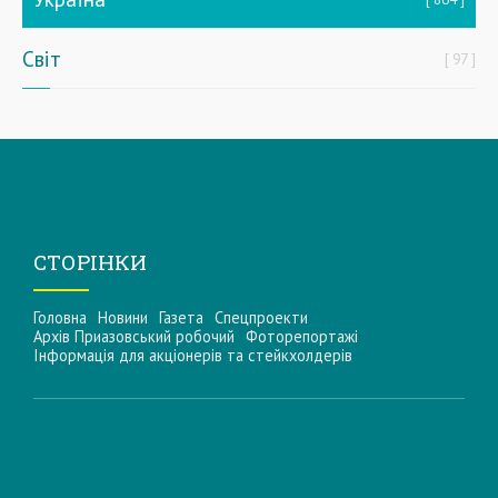
Світ
97
СТОРІНКИ
Головна
Новини
Газета
Спецпроекти
Архів Приазовський робочий
Фоторепортажі
Інформацiя для акцiонерiв та стейкхолдерiв