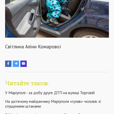
Світлина Аліни Комарової
Читайте також:
У Маріуполі - за добу друге ДТП на вулиці Торговій
На дитячому майданчику Маріуполя «гуляв» чоловік зі
спущеними штанами