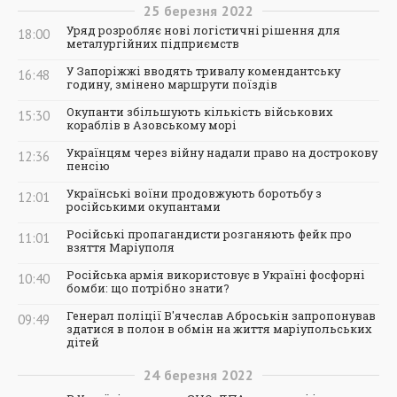
25
березня
2022
Уряд розробляє нові логістичні рішення для
18:00
металургійних підприємств
У Запоріжжі вводять тривалу комендантську
16:48
годину, змінено маршрути поїздів
Окупанти збільшують кількість військових
15:30
кораблів в Азовському морі
Українцям через війну надали право на дострокову
12:36
пенсію
Українські воїни продовжують боротьбу з
12:01
російськими окупантами
Російські пропагандисти розганяють фейк про
11:01
взяття Маріуполя
Російська армія використовує в Україні фосфорні
10:40
бомби: що потрібно знати?
Генерал поліції В'ячеслав Аброськін запропонував
09:49
здатися в полон в обмін на життя маріупольських
дітей
24
березня
2022