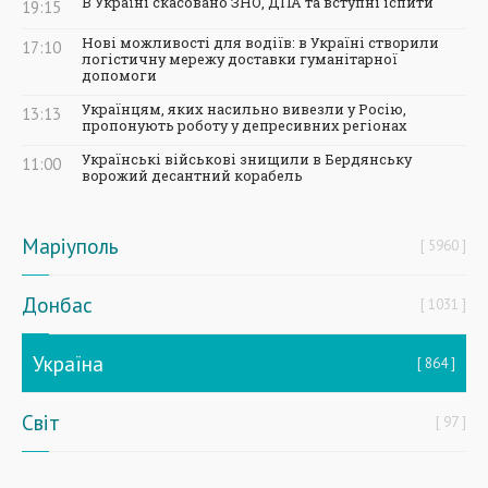
В Україні скасовано ЗНО, ДПА та вступні іспити
19:15
Нові можливості для водіїв: в Україні створили
17:10
логістичну мережу доставки гуманітарної
допомоги
Українцям, яких насильно вивезли у Росію,
13:13
пропонують роботу у депресивних регіонах
Українські військові знищили в Бердянську
11:00
ворожий десантний корабель
Маріуполь
5960
Донбас
1031
Україна
864
Світ
97