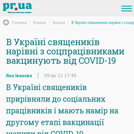
Головна
Новини
Україна
В Україні священиків нарівні з соц
В Україні священиків
нарівні з соцпрацівниками
вакцинують від COVID-19
Яна Іванова
09
кві
'21
17:49
В Україні священиків
прирівняли до соціальних
працівників і мають намір на
другому етапі вакцинації
щепити від COVID-19.