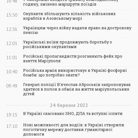
16:48
годину, змінено маршрути поїздів
Окупанти збільшують кількість військових
15:30
кораблів в Азовському морі
Українцям через війну надали право на дострокову
12:36
пенсію
Українські воїни продовжують боротьбу з
12:01
російськими окупантами
Російські пропагандисти розганяють фейк про
11:01
взяття Маріуполя
Російська армія використовує в Україні фосфорні
10:40
бомби: що потрібно знати?
Генерал поліції В'ячеслав Аброськін запропонував
09:49
здатися в полон в обмін на життя маріупольських
дітей
24
березня
2022
В Україні скасовано ЗНО, ДПА та вступні іспити
19:15
Нові можливості для водіїв: в Україні створили
17:10
логістичну мережу доставки гуманітарної
допомоги