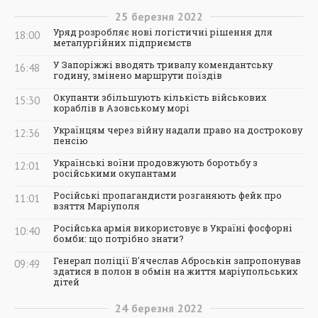
25
березня
2022
Уряд розробляє нові логістичні рішення для
18:00
металургійних підприємств
У Запоріжжі вводять тривалу комендантську
16:48
годину, змінено маршрути поїздів
Окупанти збільшують кількість військових
15:30
кораблів в Азовському морі
Українцям через війну надали право на дострокову
12:36
пенсію
Українські воїни продовжують боротьбу з
12:01
російськими окупантами
Російські пропагандисти розганяють фейк про
11:01
взяття Маріуполя
Російська армія використовує в Україні фосфорні
10:40
бомби: що потрібно знати?
Генерал поліції В'ячеслав Аброськін запропонував
09:49
здатися в полон в обмін на життя маріупольських
дітей
24
березня
2022