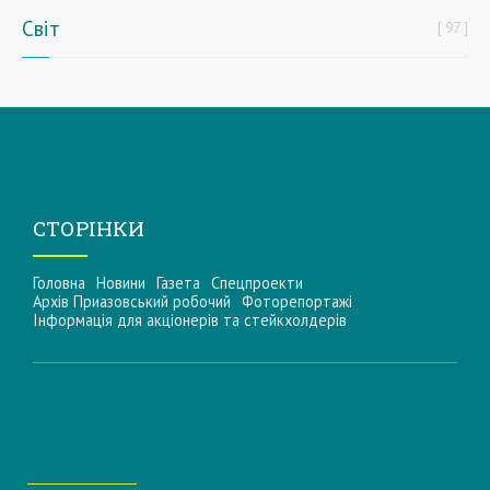
Світ
97
СТОРІНКИ
Головна
Новини
Газета
Спецпроекти
Архів Приазовський робочий
Фоторепортажі
Інформацiя для акцiонерiв та стейкхолдерiв