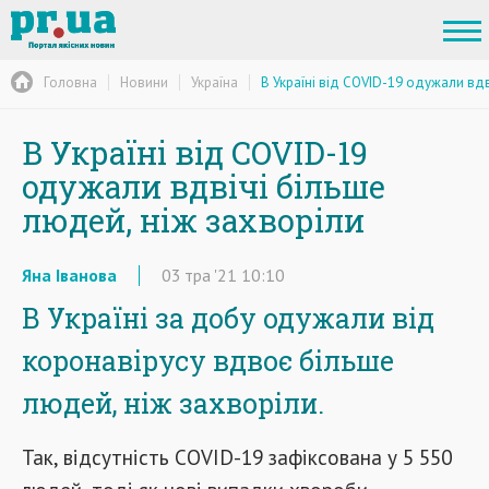
Головна
Новини
Україна
В Україні від COVID-19 одужали вдв
В Україні від COVID-19
одужали вдвічі більше
людей, ніж захворіли
Яна Іванова
03
тра
'21
10:10
В Україні за добу одужали від
коронавірусу вдвоє більше
людей, ніж захворіли.
Так, відсутність COVID-19 зафіксована у 5 550