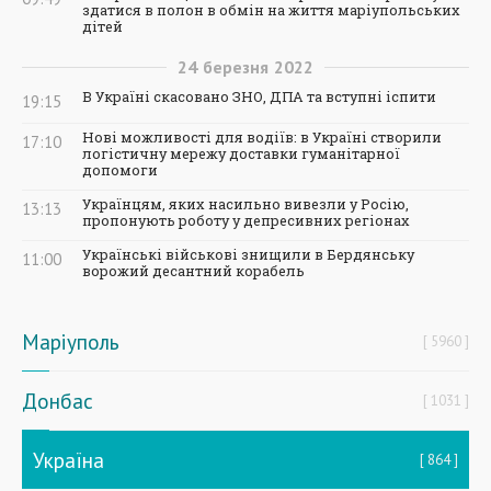
здатися в полон в обмін на життя маріупольських
дітей
24
березня
2022
В Україні скасовано ЗНО, ДПА та вступні іспити
19:15
Нові можливості для водіїв: в Україні створили
17:10
логістичну мережу доставки гуманітарної
допомоги
Українцям, яких насильно вивезли у Росію,
13:13
пропонують роботу у депресивних регіонах
Українські військові знищили в Бердянську
11:00
ворожий десантний корабель
Маріуполь
5960
Донбас
1031
Україна
864