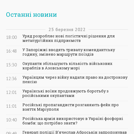
Останні новини
25
березня
2022
Уряд розробляє нові логістичні рішення для
18:00
металургійних підприємств
У Запоріжжі вводять тривалу комендантську
16:48
годину, змінено маршрути поїздів
Окупанти збільшують кількість військових
15:30
кораблів в Азовському морі
Українцям через війну надали право на дострокову
12:36
пенсію
Українські воїни продовжують боротьбу з
12:01
російськими окупантами
Російські пропагандисти розганяють фейк про
11:01
взяття Маріуполя
Російська армія використовує в Україні фосфорні
10:40
бомби: що потрібно знати?
Генерал поліції В'ячеслав Аброськін запропонував
09:49