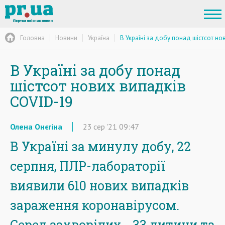
Головна
Новини
Україна
В Україні за добу понад шістсот н
В Україні за добу понад
шістсот нових випадків
COVID-19
Олена Онєгіна
23
сер
'21
09:47
В Україні за минулу добу, 22
серпня, ПЛР-лабораторії
виявили 610 нових випадків
зараження коронавірусом.
Серед захворілих - 33 дитини та