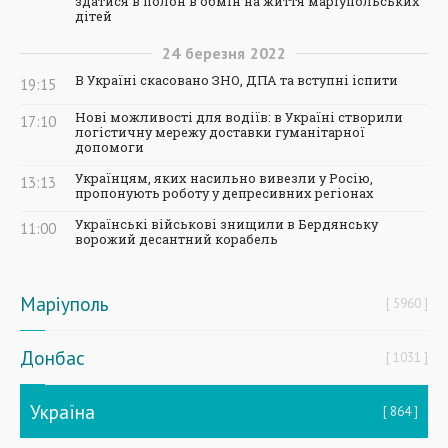
здатися в полон в обмін на життя маріупольських
дітей
24
березня
2022
В Україні скасовано ЗНО, ДПА та вступні іспити
19:15
Нові можливості для водіїв: в Україні створили
17:10
логістичну мережу доставки гуманітарної
допомоги
Українцям, яких насильно вивезли у Росію,
13:13
пропонують роботу у депресивних регіонах
Українські військові знищили в Бердянську
11:00
ворожий десантний корабель
Маріуполь
5960
Донбас
1031
Україна
864