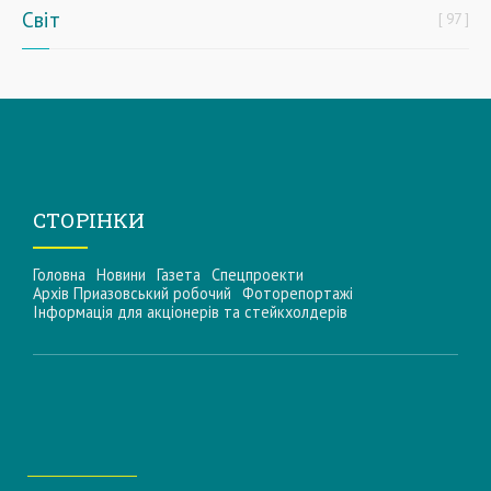
Світ
97
СТОРІНКИ
Головна
Новини
Газета
Спецпроекти
Архів Приазовський робочий
Фоторепортажі
Інформацiя для акцiонерiв та стейкхолдерiв