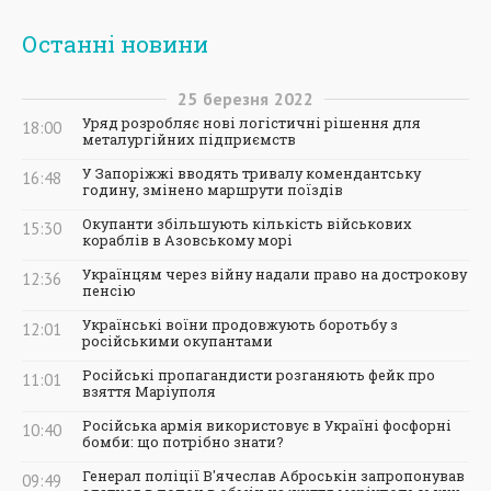
Останні новини
25
березня
2022
Уряд розробляє нові логістичні рішення для
18:00
металургійних підприємств
У Запоріжжі вводять тривалу комендантську
16:48
годину, змінено маршрути поїздів
Окупанти збільшують кількість військових
15:30
кораблів в Азовському морі
Українцям через війну надали право на дострокову
12:36
пенсію
Українські воїни продовжують боротьбу з
12:01
російськими окупантами
Російські пропагандисти розганяють фейк про
11:01
взяття Маріуполя
Російська армія використовує в Україні фосфорні
10:40
бомби: що потрібно знати?
Генерал поліції В'ячеслав Аброськін запропонував
09:49