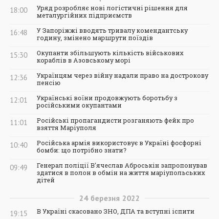
Уряд розробляє нові логістичні рішення для
18:00
металургійних підприємств
У Запоріжжі вводять тривалу комендантську
16:48
годину, змінено маршрути поїздів
Окупанти збільшують кількість військових
15:30
кораблів в Азовському морі
Українцям через війну надали право на дострокову
12:36
пенсію
Українські воїни продовжують боротьбу з
12:01
російськими окупантами
Російські пропагандисти розганяють фейк про
11:01
взяття Маріуполя
Російська армія використовує в Україні фосфорні
10:40
бомби: що потрібно знати?
Генерал поліції В'ячеслав Аброськін запропонував
09:49
здатися в полон в обмін на життя маріупольських
дітей
24
березня
2022
В Україні скасовано ЗНО, ДПА та вступні іспити
19:15