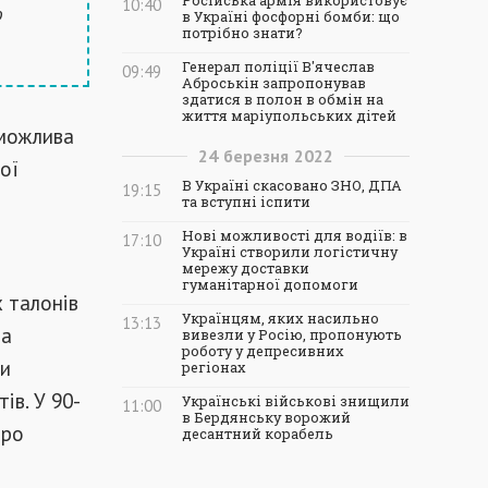
Російська армія використовує
10:40
о
в Україні фосфорні бомби: що
потрібно знати?
Генерал поліції В'ячеслав
09:49
Аброськін запропонував
здатися в полон в обмін на
життя маріупольських дітей
 можлива
24
березня
2022
ої
В Україні скасовано ЗНО, ДПА
19:15
та вступні іспити
Нові можливості для водіїв: в
17:10
Україні створили логістичну
мережу доставки
гуманітарної допомоги
 талонів
Українцям, яких насильно
13:13
ла
вивезли у Росію, пропонують
роботу у депресивних
ни
регіонах
ів. У 90-
Українські військові знищили
11:00
в Бердянську ворожий
про
десантний корабель