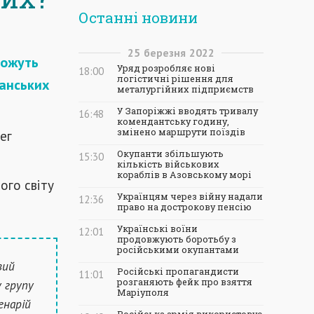
Останні новини
25
березня
2022
можуть
Уряд розробляє нові
18:00
логістичні рішення для
канських
металургійних підприємств
У Запоріжжі вводять тривалу
16:48
комендантську годину,
змінено маршрути поїздів
ег
Окупанти збільшують
15:30
кількість військових
кораблів в Азовському морі
ого світу
Українцям через війну надали
12:36
право на дострокову пенсію
Українські воїни
12:01
продовжують боротьбу з
російськими окупантами
вий
Російські пропагандисти
11:01
розганяють фейк про взяття
у групу
Маріуполя
енарій