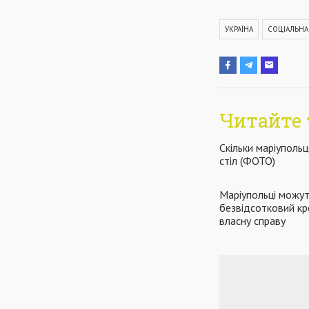
УКРАЇНА
СОЦІАЛЬН
Читайте 
Скільки маріуполь
стіл (ФОТО)
Маріупольці можу
безвідсотковий кр
власну справу