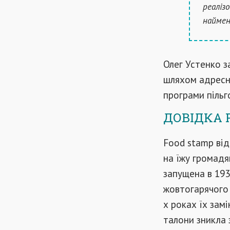
реаліз
наймен
Олег Устенко 
шляхом адресни
програми пільг
ДОВІДКА P
Food stamp від
на їжу громадя
запущена в 193
жовтогарячого 
х роках їх зам
талони зникла 