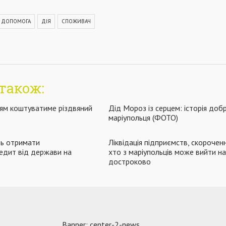
А ДОПОМОГА
ДІЯ
СПОЖИВАЧ
також:
цям коштуватиме різдвяний
Дід Мороз із серцем: історія доб
маріупольця (ФОТО)
ть отримати
Ліквідація підприємств, скорочен
едит від держави на
хто з маріупольців може вийти на
достроково