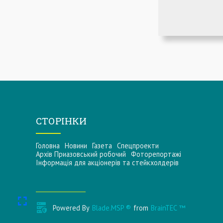
СТОРІНКИ
Головна
Новини
Газета
Спецпроекти
Архів Приазовський робочий
Фоторепортажі
Інформацiя для акцiонерiв та стейкхолдерiв
Powered By
Blade.MSP ®
from
BrainTEC ™