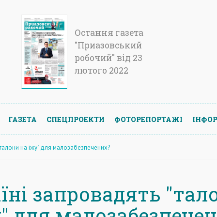
Остання газета
"Приазовський
робочий" від 23
лютого 2022
ГАЗЕТА
СПЕЦПРОЕКТИ
ФОТОРЕПОРТАЖІ
ІНФОР
"талони на їжу" для малозабезпечених?
аїні запровадять "тал
у" для малозабезпече