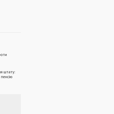
роти
ня штату:
 пенсію