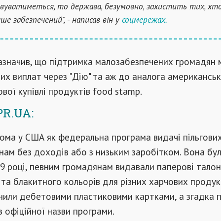
овуватиметься, то держава, безумовно, захистить тих, хт
ше забезпечений", - написав він у
соцмережах.
зазначив, що підтримка малозабезпечених громадян
х виплат через "Дію" та аж до аналога американськ
ової купівлі продуктів food stamp.
R.UA:
ома у США як федеральна програма видачі пільгових
нам без доходів або з низьким заробітком. Вона бу
9 році, певним громадянам видавали паперові тало
та блакитного кольорів для різних харчових продукт
інили дебетовими пластиковими картками, а згадка 
з офіційної назви програми.