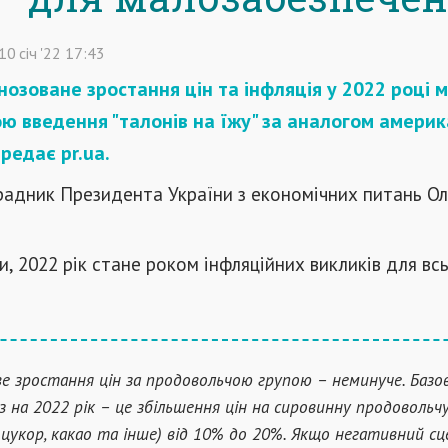
10
січ
'22
17:43
гнозоване зростання цін та інфляція у 2022 році 
ю введення "талонів на їжу" за аналогом амери
редає pr.ua.
радник Президента України з економічних питань Ол
и, 2022 рік стане роком інфляційних викликів для всь
ве зростання цін за продовольчою групою – неминуче. Базо
з на 2022 рік – це збільшення цін на сировинну продовольч
, цукор, какао та інше) від 10% до 20%. Якщо негативний сц