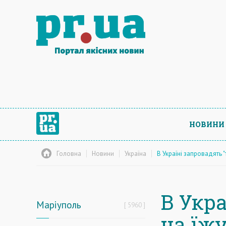
НОВИНИ
Головна
Новини
Україна
В Україні запровадять 
В Укр
Маріуполь
5960
на їж