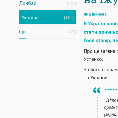
Донбас
1031
Яна Іванова
Україна
864
В Україні про
Світ
стати причино
97
food stamp, пе
Про це заявив 
Устенко.
За його словам
та України.
"Світо
прогно
(зерно