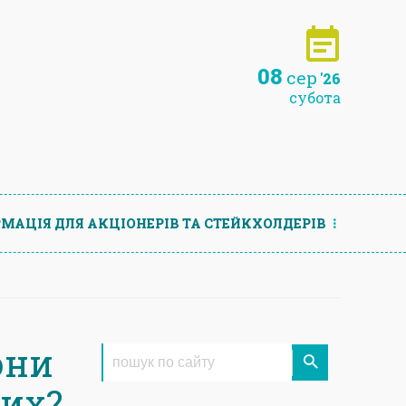
08
сер
'26
субота
МАЦIЯ ДЛЯ АКЦIОНЕРIВ ТА СТЕЙКХОЛДЕРIВ
они
них?