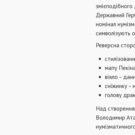
змієподібного 
Державний Герб 
номінал нумізм
символізують о
Реверсна сторо
стилізовани
мапу Пекін
віяло – дан
сніжинку – 
голову драк
Над створення
Володимир Ата
нумізматичного