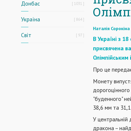
Донбас
1031
Олімп
Україна
864
Наталія Сорокіна
Світ
97
В Україні з 18
присвячена ва
Олімпійським 
Про це передає
Монету випустя
дорогоцінного 
"буденного" не
38,6 мм та 31,1 
У центральній 
дракона – найд