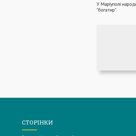
У Маріуполі народ
"богатир"
СТОРІНКИ