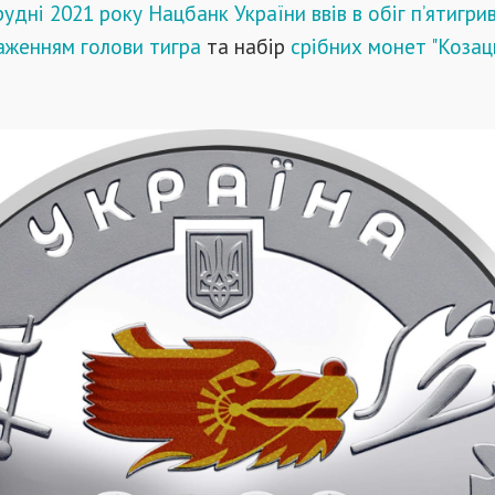
рудні 2021 року Нацбанк України ввів в обіг п’ятигри
аженням голови тигра
та набір
срібних монет "Козац