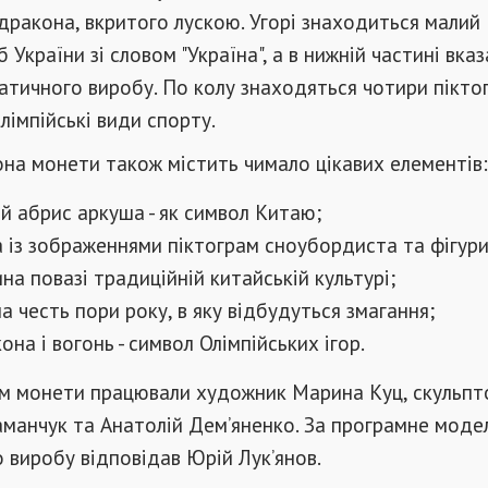
дракона, вкритого лускою. Угорі знаходиться малий
України зі словом "Україна", а в нижній частині вка
атичного виробу. По колу знаходяться чотири пікто
лімпійські види спорту.
на монети також містить чимало цікавих елементів:
й абрис аркуша - як символ Китаю;
а із зображеннями піктограм сноубордиста та фігури
ина повазі традиційній китайській культурі;
на честь пори року, в яку відбудуться змагання;
она і вогонь - символ Олімпійських ігор.
м монети працювали художник Марина Куц, скульпт
манчук та Анатолій Дем’яненко. За програмне мод
 виробу відповідав Юрій Лук’янов.