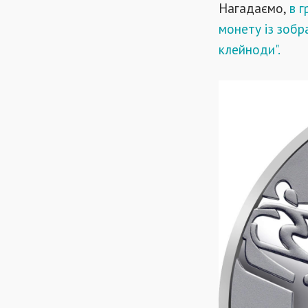
Нагадаємо,
в г
монету із зобр
клейноди"
.