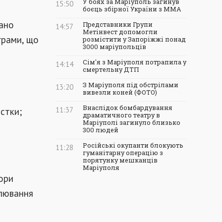
У боях за Маріуполь загинув
15:50
боєць збірної України з ММА
зано
Представники Групи
14:57
Метінвест допомогли
грами, що
розмістити у Запоріжжі понад
3000 маріупольців
Сім'я з Маріуполя потрапила у
14:14
смертельну ДТП
З Маріуполя під обстрілами
13:20
вивезли коней (ФОТО)
Внаслідок бомбардування
стки;
11:37
драматичного театру в
Маріуполі загинуло близько
300 людей
Російські окупанти блокують
11:28
гуманітарну операцію з
порятунку мешканців
Маріуполя
ори
елювання