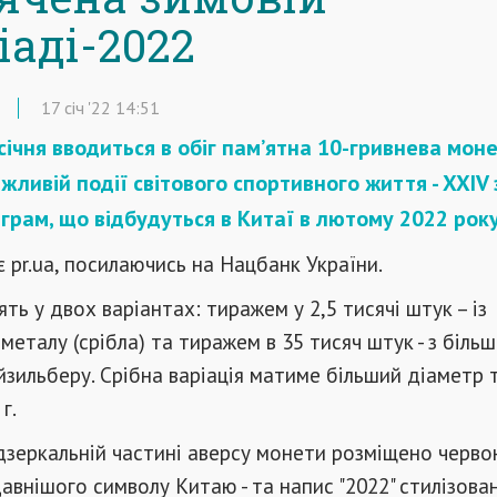
іаді-2022
17
січ
'22
14:51
 січня вводиться в обіг пам’ятна 10-гривнева моне
жливій події світового спортивного життя - XXIV
іграм, що відбудуться в Китаї в лютому 2022 року
 pr.ua, посилаючись на Нацбанк України.
ть у двох варіантах: тиражем у 2,5 тисячі штук – із
металу (срібла) та тиражем в 35 тисяч штук - з більш
йзильберу. Срібна варіація матиме більший діаметр т
г.
дзеркальній частині аверсу монети розміщено черво
авнішого символу Китаю - та напис "2022" стилізова