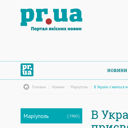
НОВИНИ
Головна
Новини
Маріуполь
В Україні з’явиться
В Укра
Маріуполь
5960
присв