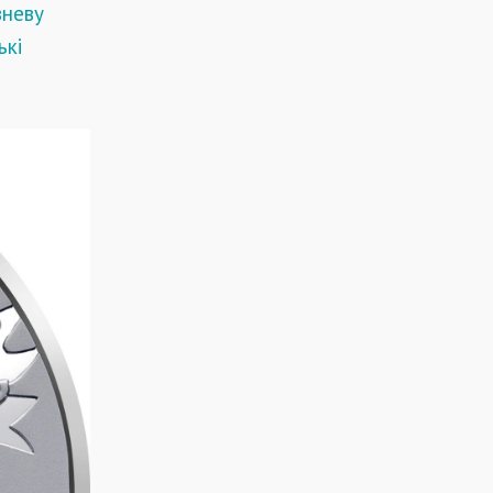
вневу
ькі