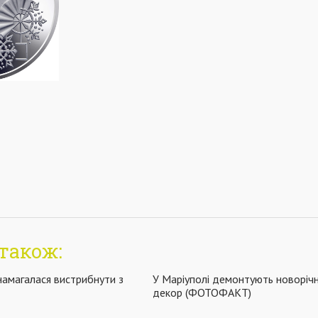
також:
 намагалася вистрибнути з
У Маріуполі демонтують новорічн
декор (ФОТОФАКТ)