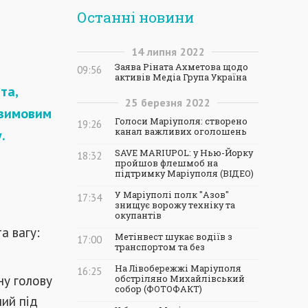
Останні новини
14
липня
2022
Заява Ріната Ахметова щодо
09:56
активів Медіа Група Україна
та,
25
березня
2022
 зимовим
Голоси Маріуполя: створено
19:26
канал важливих оголошень
.
SAVE MARIUPOL: у Нью-Йорку
18:32
пройшов флешмоб на
підтримку Маріуполя (ВІДЕО)
У Маріуполі полк "Азов"
17:34
знищує ворожу техніку та
окупантів
а вагу:
Метінвест шукає водіїв з
17:00
транспортом та без
На Лівобережжі Маріуполя
16:25
ну голову
обстріляно Михайлівський
собор (ФОТОФАКТ)
ний під