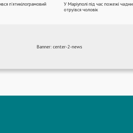
ився п’ятикілограмовий
У Маріуполі під час пожежі чадн
отруївся чоловік