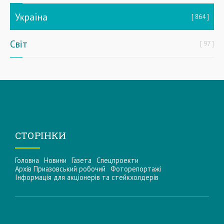
Україна
864
Світ
97
СТОРІНКИ
Головна
Новини
Газета
Спецпроекти
Архів Приазовський робочий
Фоторепортажі
Інформацiя для акцiонерiв та стейкхолдерiв