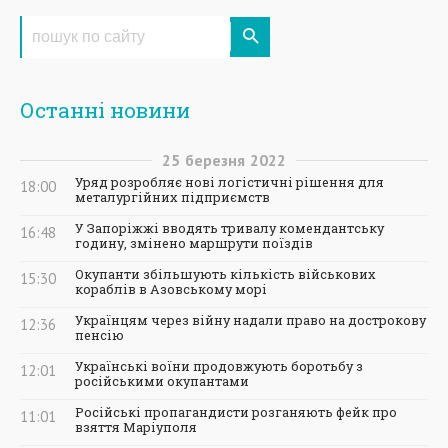
Останні новини
25
березня
2022
Уряд розробляє нові логістичні рішення для
18:00
металургійних підприємств
У Запоріжжі вводять тривалу комендантську
16:48
годину, змінено маршрути поїздів
Окупанти збільшують кількість військових
15:30
кораблів в Азовському морі
Українцям через війну надали право на дострокову
12:36
пенсію
Українські воїни продовжують боротьбу з
12:01
російськими окупантами
Російські пропагандисти розганяють фейк про
11:01
взяття Маріуполя