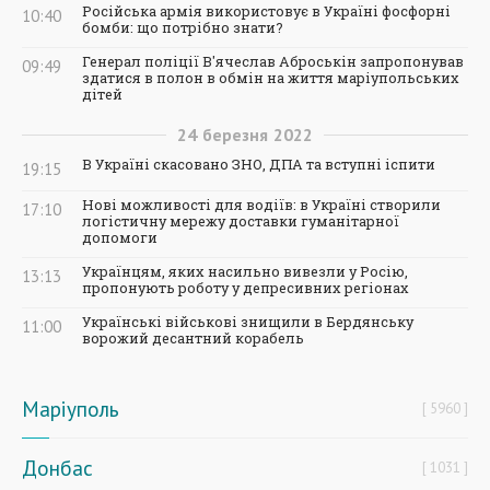
Російська армія використовує в Україні фосфорні
10:40
бомби: що потрібно знати?
Генерал поліції В'ячеслав Аброськін запропонував
09:49
здатися в полон в обмін на життя маріупольських
дітей
24
березня
2022
В Україні скасовано ЗНО, ДПА та вступні іспити
19:15
Нові можливості для водіїв: в Україні створили
17:10
логістичну мережу доставки гуманітарної
допомоги
Українцям, яких насильно вивезли у Росію,
13:13
пропонують роботу у депресивних регіонах
Українські військові знищили в Бердянську
11:00
ворожий десантний корабель
Маріуполь
5960
Донбас
1031