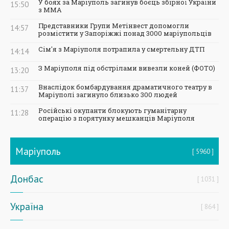
У боях за Маріуполь загинув боєць збірної України
15:50
з ММА
Представники Групи Метінвест допомогли
14:57
розмістити у Запоріжжі понад 3000 маріупольців
Сім'я з Маріуполя потрапила у смертельну ДТП
14:14
З Маріуполя під обстрілами вивезли коней (ФОТО)
13:20
Внаслідок бомбардування драматичного театру в
11:37
Маріуполі загинуло близько 300 людей
Російські окупанти блокують гуманітарну
11:28
операцію з порятунку мешканців Маріуполя
Маріуполь
5960
Донбас
1031
Україна
864