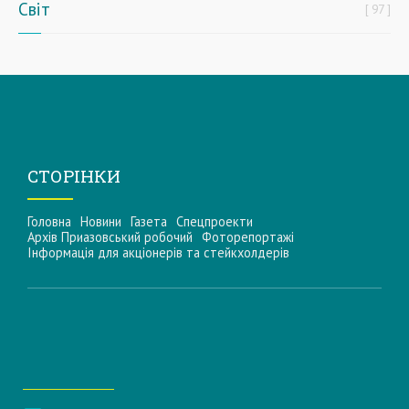
Світ
97
СТОРІНКИ
Головна
Новини
Газета
Спецпроекти
Архів Приазовський робочий
Фоторепортажі
Інформацiя для акцiонерiв та стейкхолдерiв