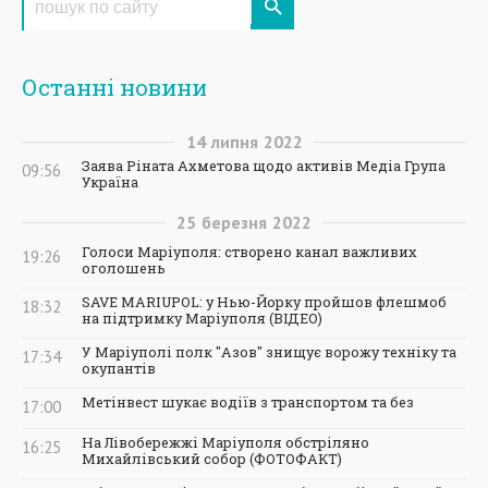
Останні новини
14
липня
2022
Заява Ріната Ахметова щодо активів Медіа Група
09:56
Україна
25
березня
2022
Голоси Маріуполя: створено канал важливих
19:26
оголошень
SAVE MARIUPOL: у Нью-Йорку пройшов флешмоб
18:32
на підтримку Маріуполя (ВІДЕО)
У Маріуполі полк "Азов" знищує ворожу техніку та
17:34
окупантів
Метінвест шукає водіїв з транспортом та без
17:00
На Лівобережжі Маріуполя обстріляно
16:25
Михайлівський собор (ФОТОФАКТ)