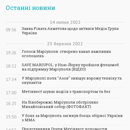
Останні новини
14
липня
2022
Заява Ріната Ахметова щодо активів Медіа Група
09:56
Україна
25
березня
2022
Голоси Маріуполя: створено канал важливих
19:26
оголошень
SAVE MARIUPOL: у Нью-Йорку пройшов флешмоб
18:32
на підтримку Маріуполя (ВІДЕО)
У Маріуполі полк "Азов" знищує ворожу техніку та
17:34
окупантів
Метінвест шукає водіїв з транспортом та без
17:00
На Лівобережжі Маріуполя обстріляно
16:25
Михайлівський собор (ФОТОФАКТ)
У боях за Маріуполь загинув боєць збірної України
15:50
з ММА
Представники Групи Метінвест допомогли