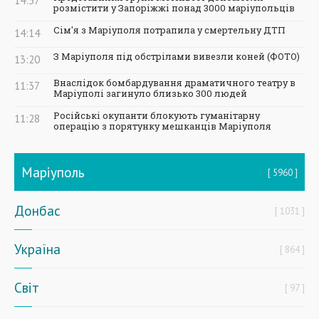
14:57
розмістити у Запоріжжі понад 3000 маріупольців
Сім'я з Маріуполя потрапила у смертельну ДТП
14:14
З Маріуполя під обстрілами вивезли коней (ФОТО)
13:20
Внаслідок бомбардування драматичного театру в
11:37
Маріуполі загинуло близько 300 людей
Російські окупанти блокують гуманітарну
11:28
операцію з порятунку мешканців Маріуполя
Маріуполь
5960
Донбас
1031
Україна
864
Світ
97