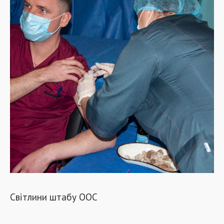
Світлини штабу ООС