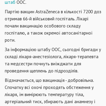
штаб
ООС.
Партію вакцин AstraZeneca в кількості 7200 доз
отримав 66-й військовий госпіталь. Лікарі
почали вакцинацію особового складу
госпіталю, а також окремої автосанітарної
роти.
За інформацією штабу ООС, сьогодні бригади у
складі лікаря-анестезіолога, лікаря-терапевта
та медсестри почнуть виїжджати для
проведення щеплень до підрозділів.
Відзначається, що вакцинація - добровільна.
Спочатку всі охочі проходять обстеження у
лікаря, їм вимірюють температуру тіла,
артеріальний тиск, збирають дані анамнезу і