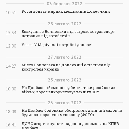
03
березня
2022
Росія вбиває мирних мешканців Донеччини
10:31
28
лютого
2022
Евакуація з Волновахи під загрозою: транспорт
15:54
потрапив під артобстріл
Увага! У Маріуполі потрібні донори!
12:00
27
лютого
2022
Місто Волноваха на Донеччині остається під
14:27
контролем України
25
лютого
2022
На Донбасі військові відбили атаки російських
10:00
військ, ворог використовує техніку ЗСУ
23
лютого
2022
На Донбасі бойовики обстріляли дитячий садок та
18:08
будинок: поранено мешканку (ФОТО)
ДСНС згортає пункти надання допомоги на КПВВ
16:41
Донбасу