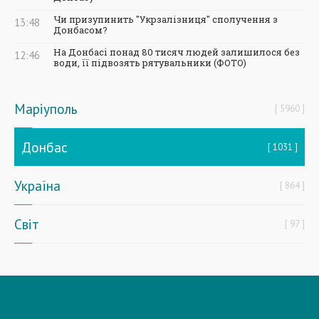
Чи призупинить "Укрзалізниця" сполучення з
13:48
Донбасом?
На Донбасі понад 80 тисяч людей залишилося без
12:46
води, її підвозять рятувальники (ФОТО)
Маріуполь
5960
Донбас
1031
Україна
864
Світ
97